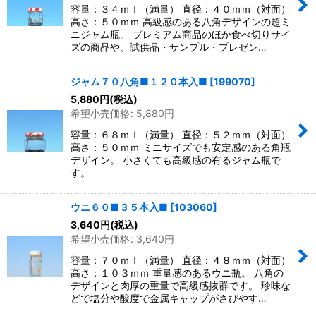
容量：３４ｍｌ（満量） 直径：４０ｍｍ（対面）
絞り込む
高さ：５０ｍｍ 高級感のある八角デザインの超ミ
ニジャム瓶。 プレミアム商品のほか食べ切りサイ
ズの商品や、試供品・サンプル・プレゼン…
ジャム７０八角■１２０本入■
[
199070
]
5,880
円
(税込)
希望小売価格
:
5,880
円
容量：６８ｍｌ（満量） 直径：５２ｍｍ（対面）
高さ：５０ｍｍ ミニサイズでも安定感のある角瓶
デザイン。 小さくても高級感の有るジャム瓶で
す。
ウニ６０■３５本入■
[
103060
]
3,640
円
(税込)
希望小売価格
:
3,640
円
容量：７０ｍｌ（満量） 直径：４８ｍｍ（対面）
高さ：１０３ｍｍ 重量感のあるウニ瓶。 八角の
デザインと肉厚の重量で高級感抜群です。 珍味な
どで塩分や酸度で金属キャップがさびやす…