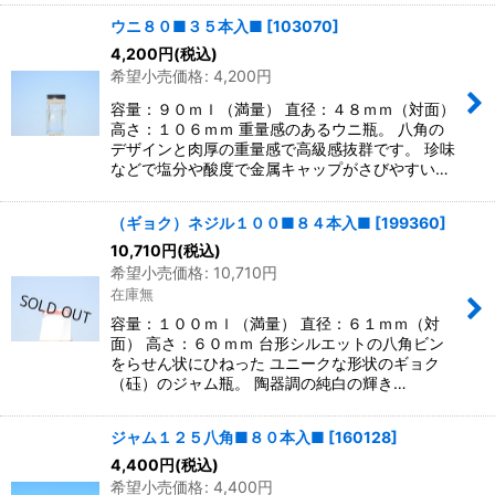
ウニ８０■３５本入■
[
103070
]
4,200
円
(税込)
希望小売価格
:
4,200
円
容量：９０ｍｌ（満量） 直径：４８ｍｍ（対面）
高さ：１０６ｍｍ 重量感のあるウニ瓶。 八角の
デザインと肉厚の重量感で高級感抜群です。 珍味
などで塩分や酸度で金属キャップがさびやすい…
（ギョク）ネジル１００■８４本入■
[
199360
]
10,710
円
(税込)
希望小売価格
:
10,710
円
在庫無
容量：１００ｍｌ（満量） 直径：６１ｍｍ（対
面） 高さ：６０ｍｍ 台形シルエットの八角ビン
をらせん状にひねった ユニークな形状のギョク
（砡）のジャム瓶。 陶器調の純白の輝き…
ジャム１２５八角■８０本入■
[
160128
]
4,400
円
(税込)
希望小売価格
:
4,400
円