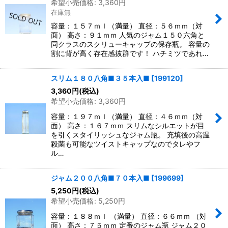
希望小売価格
:
3,360
円
在庫無
容量：１５７ｍｌ（満量） 直径：５６ｍｍ（対
面） 高さ：９１ｍｍ 人気のジャム１５０六角と
同クラスのスクリューキャップの保存瓶。 容量の
割に背が高く存在感抜群です！ ハチミツであれ…
スリム１８０八角■３５本入■
[
199120
]
3,360
円
(税込)
希望小売価格
:
3,360
円
容量：１９７ｍｌ（満量） 直径：４６ｍｍ（対
面） 高さ：１６７ｍｍ スリムなシルエットが目
を引くスタイリッシュなジャム瓶。 充填後の高温
殺菌も可能なツイストキャップなのでタレやフ
ル…
ジャム２００八角■７０本入■
[
199699
]
5,250
円
(税込)
希望小売価格
:
5,250
円
容量：１８８ｍｌ （満量） 直径：６６ｍｍ （対
面） 高さ：７５ｍｍ 定番のジャム瓶 ジャム２０