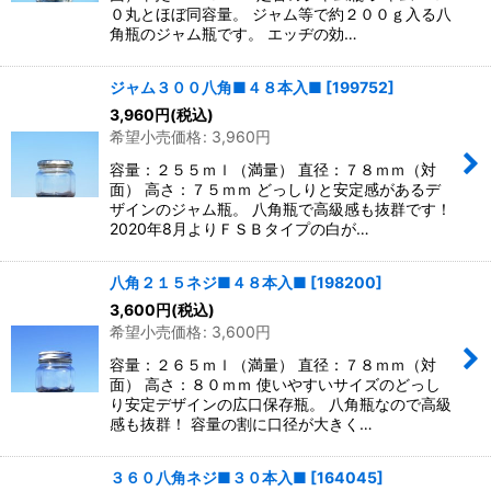
０丸とほぼ同容量。 ジャム等で約２００ｇ入る八
角瓶のジャム瓶です。 エッヂの効…
ジャム３００八角■４８本入■
[
199752
]
3,960
円
(税込)
希望小売価格
:
3,960
円
容量：２５５ｍｌ（満量） 直径：７８ｍｍ（対
面） 高さ：７５ｍｍ どっしりと安定感があるデ
ザインのジャム瓶。 八角瓶で高級感も抜群です！
2020年8月よりＦＳＢタイプの白が…
八角２１５ネジ■４８本入■
[
198200
]
3,600
円
(税込)
希望小売価格
:
3,600
円
容量：２６５ｍｌ（満量） 直径：７８ｍｍ（対
面） 高さ：８０ｍｍ 使いやすいサイズのどっし
り安定デザインの広口保存瓶。 八角瓶なので高級
感も抜群！ 容量の割に口径が大きく…
３６０八角ネジ■３０本入■
[
164045
]