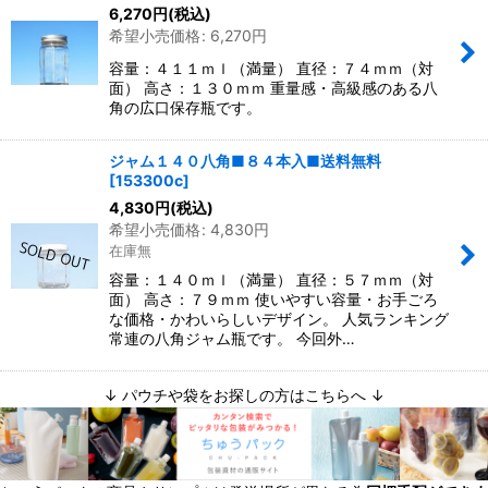
6,270
円
(税込)
希望小売価格
:
6,270
円
容量：４１１ｍｌ（満量） 直径：７４ｍｍ（対
面） 高さ：１３０ｍｍ 重量感・高級感のある八
角の広口保存瓶です。
ジャム１４０八角■８４本入■送料無料
[
153300c
]
4,830
円
(税込)
希望小売価格
:
4,830
円
在庫無
容量：１４０ｍｌ（満量） 直径：５７ｍｍ（対
面） 高さ：７９ｍｍ 使いやすい容量・お手ごろ
な価格・かわいらしいデザイン。 人気ランキング
常連の八角ジャム瓶です。 今回外…
↓ パウチや袋をお探しの方はこちらへ ↓