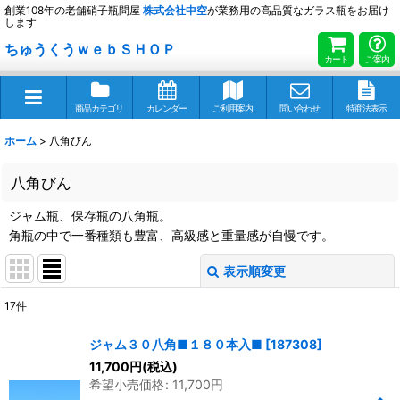
創業108年の老舗硝子瓶問屋
株式会社
中空
が業務用の高品質なガラス瓶をお届け
します
ちゅうくうｗｅｂＳＨＯＰ
カート
ご案内
商品カテゴリ
カレンダー
ご利用案内
問い合わせ
特商法表示
ホーム
>
八角びん
八角びん
ジャム瓶、保存瓶の八角瓶。
角瓶の中で一番種類も豊富、高級感と重量感が自慢です。
表示順変更
閉じる
17
件
表示数
:
ジャム３０八角■１８０本入■
[
187308
]
11,700
円
(税込)
並び順
:
希望小売価格
:
11,700
円