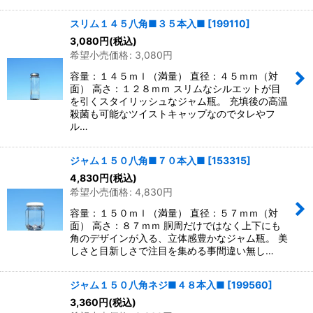
スリム１４５八角■３５本入■
[
199110
]
3,080
円
(税込)
希望小売価格
:
3,080
円
容量：１４５ｍｌ（満量） 直径：４５ｍｍ（対
面） 高さ：１２８ｍｍ スリムなシルエットが目
を引くスタイリッシュなジャム瓶。 充填後の高温
殺菌も可能なツイストキャップなのでタレやフ
ル…
ジャム１５０八角■７０本入■
[
153315
]
4,830
円
(税込)
希望小売価格
:
4,830
円
容量：１５０ｍｌ（満量） 直径：５７ｍｍ（対
面） 高さ：８７ｍｍ 胴周だけではなく上下にも
角のデザインが入る、立体感豊かなジャム瓶。 美
しさと目新しさで注目を集める事間違い無し…
ジャム１５０八角ネジ■４８本入■
[
199560
]
3,360
円
(税込)