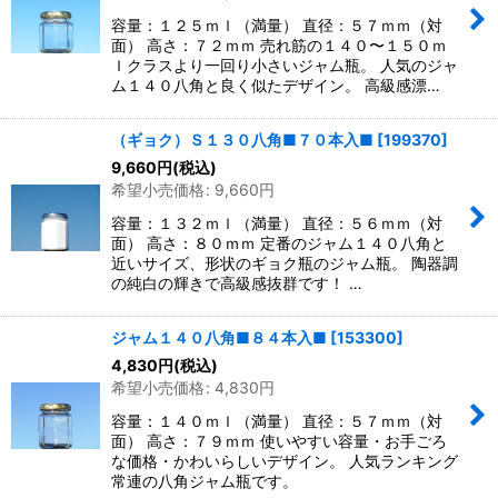
容量：１２５ｍｌ（満量） 直径：５７ｍｍ（対
面） 高さ：７２ｍｍ 売れ筋の１４０〜１５０ｍ
ｌクラスより一回り小さいジャム瓶。 人気のジャ
ム１４０八角と良く似たデザイン。 高級感漂…
（ギョク）Ｓ１３０八角■７０本入■
[
199370
]
9,660
円
(税込)
希望小売価格
:
9,660
円
容量：１３２ｍｌ（満量） 直径：５６ｍｍ（対
面） 高さ：８０ｍｍ 定番のジャム１４０八角と
近いサイズ、形状のギョク瓶のジャム瓶。 陶器調
の純白の輝きで高級感抜群です！ …
ジャム１４０八角■８４本入■
[
153300
]
4,830
円
(税込)
希望小売価格
:
4,830
円
容量：１４０ｍｌ（満量） 直径：５７ｍｍ（対
面） 高さ：７９ｍｍ 使いやすい容量・お手ごろ
な価格・かわいらしいデザイン。 人気ランキング
常連の八角ジャム瓶です。