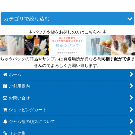
並び順
:
カテゴリで絞り込む
↓ パウチや袋をお探しの方はこちらへ ↓
絞り込む
ジャム瓶（ツイストキャップの広口保存瓶） (全商品)
ミニ（〜110ｍｌ）
ちゅうパックの商品やサンプルは発送場所が異なる為
同梱手配ができま
小（110〜170ｍｌ）
せん
のでよろしくお願い致します。
中（170〜270ｍｌ）
ホーム
ご利用案内
大（270ｍｌ〜）
お問い合せ
ショッピングカート
ジャム瓶の脱気について
リンク集