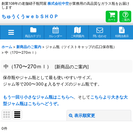
創業108年の老舗硝子瓶問屋
株式会社
中空
が業務用の高品質なガラス瓶をお届け
します
ちゅうくうｗｅｂＳＨＯＰ
カート
ご案内
商品カテゴリ
カレンダー
ご利用案内
問い合わせ
特商法表示
ホーム
>
新商品のご案内
>
ジャム瓶（ツイストキャップの広口保存瓶）
>
中（170〜270ｍｌ）
中（170〜270ｍｌ）
[
新商品のご案内
]
保存瓶やジャム瓶として最も使いやすいサイズ。
ジャム等で200〜300ｇ入るサイズのジャム瓶です。
もう一回り小さなジャム瓶はこちらへ
、そして
こちらより大きな大
型ジャム瓶はこちらへどうぞ。
表示順変更
閉じる
0
件
表示数
: