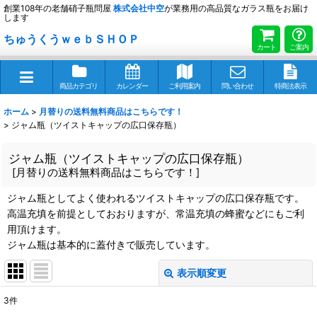
創業108年の老舗硝子瓶問屋
株式会社
中空
が業務用の高品質なガラス瓶をお届け
します
ちゅうくうｗｅｂＳＨＯＰ
カート
ご案内
商品カテゴリ
カレンダー
ご利用案内
問い合わせ
特商法表示
ホーム
>
月替りの送料無料商品はこちらです！
>
ジャム瓶（ツイストキャップの広口保存瓶）
ジャム瓶（ツイストキャップの広口保存瓶）
[
月替りの送料無料商品はこちらです！
]
ジャム瓶としてよく使われるツイストキャップの広口保存瓶です。
高温充填を前提としておおりますが、常温充填の蜂蜜などにもご利
用頂けます。
ジャム瓶は基本的に蓋付きで販売しています。
表示順変更
閉じる
3
件
サブカテゴリ
: