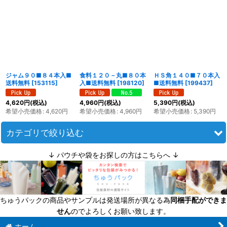
表示数
:
並び順
:
ジャム９０■８４本入■
食料１２０－丸■８０本
ＨＳ角１４０■７０本入
絞り込む
送料無料
[
153115
]
入■送料無料
[
198120
]
■送料無料
[
199437
]
4,620
円
(税込)
4,960
円
(税込)
5,390
円
(税込)
希望小売価格
:
4,620
円
希望小売価格
:
4,960
円
希望小売価格
:
5,390
円
カテゴリで絞り込む
↓ パウチや袋をお探しの方はこちらへ ↓
ジャム瓶（ツイストキャップの広口保存瓶） (全商品)
ミニ（〜110ｍｌ）
ちゅうパックの商品やサンプルは発送場所が異なる為
同梱手配ができま
小（110〜170ｍｌ）
せん
のでよろしくお願い致します。
中（170〜270ｍｌ）
ホーム