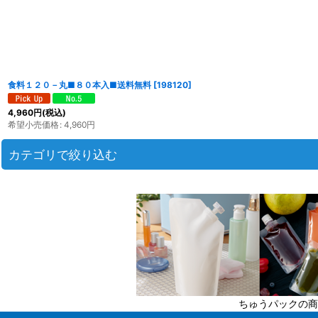
並び順
:
食料１２０－丸■８０本入■送料無料
[
198120
]
4,960
円
(税込)
希望小売価格
:
4,960
円
カテゴリで絞り込む
ジャム瓶（ツイストキャップの広口保存瓶） (全商品)
ミニ（〜110ｍｌ）
小（110〜170ｍｌ）
中（170〜270ｍｌ）
ちゅうパックの商
大（270ｍｌ〜）