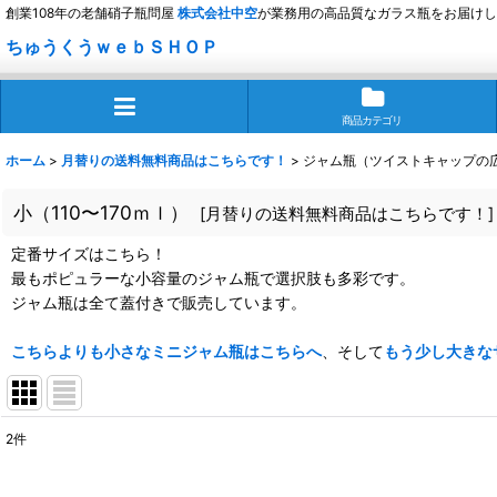
創業108年の老舗硝子瓶問屋
株式会社
中空
が業務用の高品質なガラス瓶をお届けし
ちゅうくうｗｅｂＳＨＯＰ
商品カテゴリ
ホーム
>
月替りの送料無料商品はこちらです！
>
ジャム瓶（ツイストキャップの
小（110〜170ｍｌ）
[
月替りの送料無料商品はこちらです！
]
定番サイズはこちら！
最もポピュラーな小容量のジャム瓶で選択肢も多彩です。
ジャム瓶は全て蓋付きで販売しています。
こちらよりも小さなミニジャム瓶はこちらへ
、そして
もう少し大きな
2
件
表示数
: