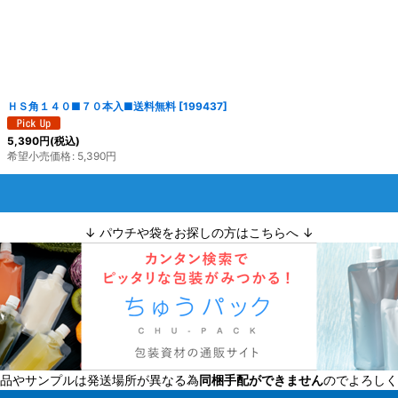
絞り込む
ＨＳ角１４０■７０本入■送料無料
[
199437
]
5,390
円
(税込)
希望小売価格
:
5,390
円
↓ パウチや袋をお探しの方はこちらへ ↓
品やサンプルは発送場所が異なる為
同梱手配ができません
のでよろしく