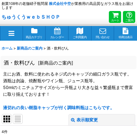
創業108年の老舗硝子瓶問屋
株式会社
中空
が業務用の高品質なガラス瓶をお届け
します
ちゅうくうｗｅｂＳＨＯＰ
カート
ご案内
商品カテゴリ
カレンダー
ご利用案内
問い合わせ
特商法表示
ホーム
>
新商品のご案内
>
酒・飲料びん
酒・飲料びん
[
新商品のご案内
]
主にお酒、飲料に使われるネジ式のキャップの細口ガラス瓶です。
酒瓶は勿論、焼酎瓶やワイン瓶、ジュース瓶等。
50mlのミニチュアサイズから一升瓶より大きな益々繁盛瓶まで豊富
に取り揃えております！
液切れの良い樹脂キャップが付く調味料瓶はこちらです。
表示順変更
閉じる
4
件