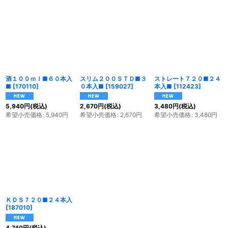
表示数
:
並び順
:
絞り込む
酒１００ｍｌ■６０本入
スリム２００ＳＴＤ■３
ストレート７２０■２４
■
[
170110
]
０本入■
[
159027
]
本入■
[
112423
]
5,940
円
(税込)
2,670
円
(税込)
3,480
円
(税込)
希望小売価格
:
5,940
円
希望小売価格
:
2,670
円
希望小売価格
:
3,480
円
ＫＤＳ７２０■２４本入
[
187010
]
4,740
円
(税込)