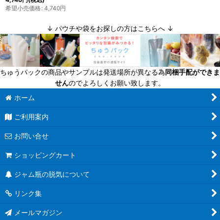
希望小売価格
:
4,740
円
↓ パウチや袋をお探しの方はこちらへ ↓
ちゅうパックの商品やサンプルは発送場所が異なる為
同梱手配ができま
せん
のでよろしくお願い致します。
ホーム
ご利用案内
お問い合せ
ショッピングカート
ジャム瓶の脱気について
リンク集
メールマガジン