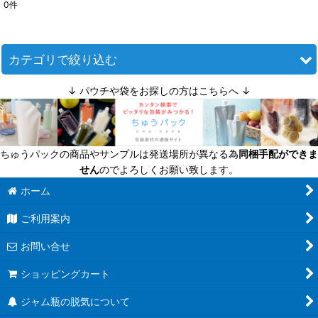
0
件
表示数
:
並び順
:
カテゴリで絞り込む
↓ パウチや袋をお探しの方はこちらへ ↓
絞り込む
キャップシール類 (全商品)
キャップシール
ちゅうパックの商品やサンプルは発送場所が異なる為
同梱手配ができま
封緘紙・ギフトシール
せん
のでよろしくお願い致します。
加熱機械
ホーム
ご利用案内
お問い合せ
ショッピングカート
ジャム瓶の脱気について