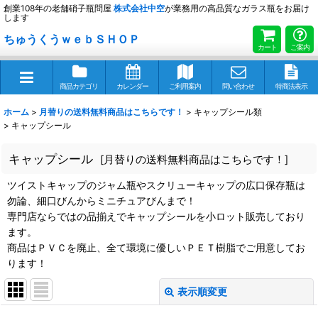
創業108年の老舗硝子瓶問屋
株式会社
中空
が業務用の高品質なガラス瓶をお届け
します
ちゅうくうｗｅｂＳＨＯＰ
カート
ご案内
商品カテゴリ
カレンダー
ご利用案内
問い合わせ
特商法表示
ホーム
>
月替りの送料無料商品はこちらです！
>
キャップシール類
>
キャップシール
キャップシール
[
月替りの送料無料商品はこちらです！
]
ツイストキャップのジャム瓶やスクリューキャップの広口保存瓶は
勿論、細口びんからミニチュアびんまで！
専門店ならではの品揃えでキャップシールを小ロット販売しており
ます。
商品はＰＶＣを廃止、全て環境に優しいＰＥＴ樹脂でご用意してお
ります！
表示順変更
閉じる