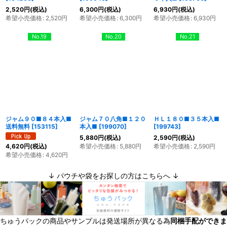
2,520
円
(税込)
6,300
円
(税込)
6,930
円
(税込)
希望小売価格
:
2,520
円
希望小売価格
:
6,300
円
希望小売価格
:
6,930
円
No.19
No.20
No.21
ジャム９０■８４本入■
ジャム７０八角■１２０
ＨＬ１８０■３５本入■
送料無料
[
153115
]
本入■
[
199070
]
[
199743
]
5,880
円
(税込)
2,590
円
(税込)
希望小売価格
:
5,880
円
希望小売価格
:
2,590
円
4,620
円
(税込)
希望小売価格
:
4,620
円
↓ パウチや袋をお探しの方はこちらへ ↓
ちゅうパックの商品やサンプルは発送場所が異なる為
同梱手配ができま