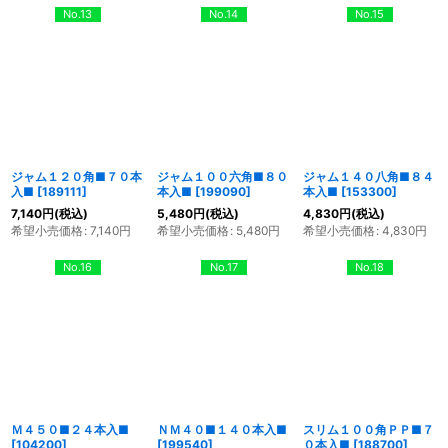
No.13
No.14
No.15
ジャム１２０角■７０本
ジャム１００六角■８０
ジャム１４０八角■８４
入■
[
189111
]
本入■
[
199090
]
本入■
[
153300
]
7,140
円
(税込)
5,480
円
(税込)
4,830
円
(税込)
希望小売価格
:
7,140
円
希望小売価格
:
5,480
円
希望小売価格
:
4,830
円
No.16
No.17
No.18
Ｍ４５０■２４本入■
ＮＭ４０■１４０本入■
スリム１００角ＰＰ■７
[
104200
]
[
199540
]
０本入■
[
188700
]