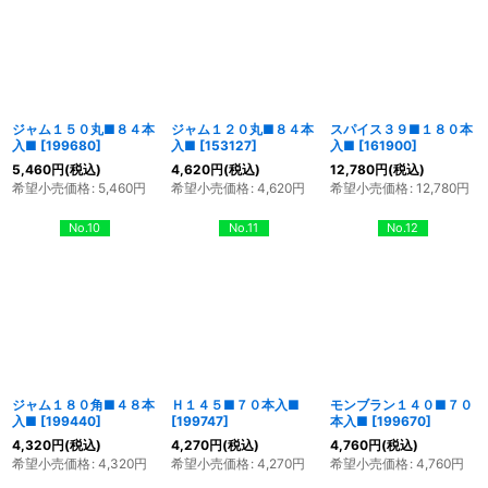
ジャム１５０丸■８４本
ジャム１２０丸■８４本
スパイス３９■１８０本
入■
[
199680
]
入■
[
153127
]
入■
[
161900
]
5,460
円
(税込)
4,620
円
(税込)
12,780
円
(税込)
希望小売価格
:
5,460
円
希望小売価格
:
4,620
円
希望小売価格
:
12,780
円
No.10
No.11
No.12
ジャム１８０角■４８本
Ｈ１４５■７０本入■
モンブラン１４０■７０
入■
[
199440
]
[
199747
]
本入■
[
199670
]
4,320
円
(税込)
4,270
円
(税込)
4,760
円
(税込)
希望小売価格
:
4,320
円
希望小売価格
:
4,270
円
希望小売価格
:
4,760
円