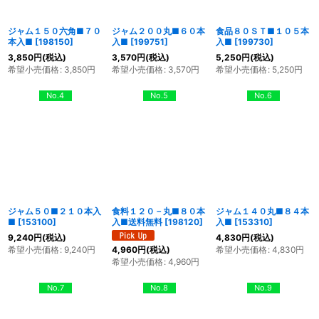
ジャム１５０六角■７０
ジャム２００丸■６０本
食品８０ＳＴ■１０５本
本入■
[
198150
]
入■
[
199751
]
入■
[
199730
]
3,850
円
(税込)
3,570
円
(税込)
5,250
円
(税込)
希望小売価格
:
3,850
円
希望小売価格
:
3,570
円
希望小売価格
:
5,250
円
No.4
No.5
No.6
ジャム５０■２１０本入
食料１２０－丸■８０本
ジャム１４０丸■８４本
■
[
153100
]
入■送料無料
[
198120
]
入■
[
153310
]
9,240
円
(税込)
4,830
円
(税込)
希望小売価格
:
9,240
円
希望小売価格
:
4,830
円
4,960
円
(税込)
希望小売価格
:
4,960
円
No.7
No.8
No.9