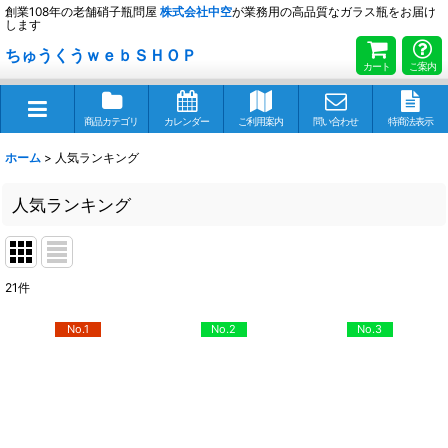
創業108年の老舗硝子瓶問屋
株式会社
中空
が業務用の高品質なガラス瓶をお届け
します
ちゅうくうｗｅｂＳＨＯＰ
カート
ご案内
商品カテゴリ
カレンダー
ご利用案内
問い合わせ
特商法表示
ホーム
>
人気ランキング
人気ランキング
21
件
No.1
No.2
No.3