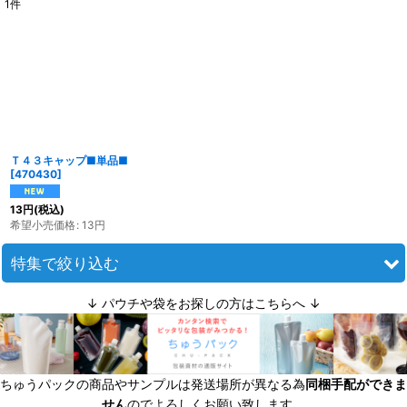
1
件
表示数
:
並び順
:
絞り込む
Ｔ４３キャップ■単品■
[
470430
]
13
円
(税込)
希望小売価格
:
13
円
特集で絞り込む
↓ パウチや袋をお探しの方はこちらへ ↓
迷ったら定番商品！
送料無料商品
ちゅうパックの商品やサンプルは発送場所が異なる為
同梱手配ができま
超軽量瓶
せん
のでよろしくお願い致します。