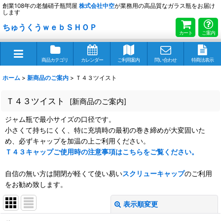
創業108年の老舗硝子瓶問屋
株式会社
中空
が業務用の高品質なガラス瓶をお届け
します
ちゅうくうｗｅｂＳＨＯＰ
カート
ご案内
商品カテゴリ
カレンダー
ご利用案内
問い合わせ
特商法表示
ホーム
>
新商品のご案内
>
Ｔ４３ツイスト
Ｔ４３ツイスト
[
新商品のご案内
]
ジャム瓶で最小サイズの口径です。
小さくて持ちにくく、特に充填時の最初の巻き締めが大変固いた
め、必ずキャップを加温の上ご利用ください。
Ｔ４３キャップご使用時の注意事項はこちらをご覧ください。
自信の無い方は開閉が軽くて使い易い
スクリューキャップ
のご利用
をお勧め致します。
表示順変更
閉じる