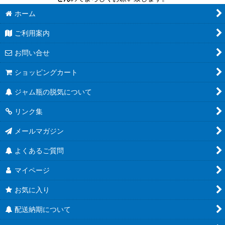
六角びん
ホーム
ご利用案内
八角びん
お問い合せ
角びん全て
ショッピングカート
マヨネーズびん
ジャム瓶の脱気について
把手付びん
リンク集
お酒のテイクアウト容器
メールマガジン
人気のハーバリウム瓶
よくあるご質問
食べるラー油に
マイページ
蜂蜜キャップ有
お気に入り
結婚式にお勧め！
配送納期について