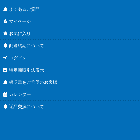
食べるラー油に
よくあるご質問
蜂蜜キャップ有
マイページ
結婚式にお勧め！
お気に入り
ユニバーサルデザイン
配送納期について
Ｔ４３ツイスト
ログイン
Ｔ４８ツイスト
特定商取引法表示
Ｔ５３ツイスト
領収書をご希望のお客様
Ｔ５８ツイスト
カレンダー
返品交換について
Ｔ６３ツイスト
Ｔ７０ツイスト
Ｔ８２ツイスト