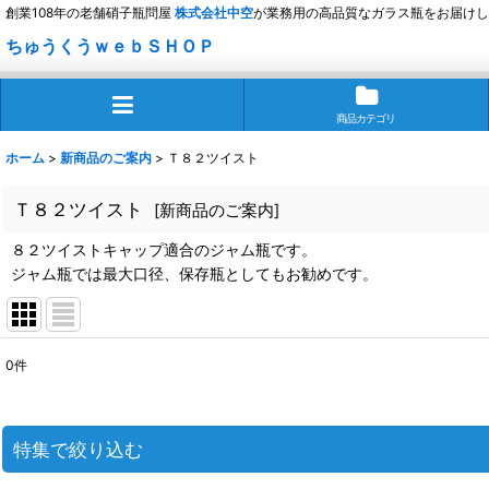
創業108年の老舗硝子瓶問屋
株式会社
中空
が業務用の高品質なガラス瓶をお届けし
ちゅうくうｗｅｂＳＨＯＰ
商品カテゴリ
ホーム
>
新商品のご案内
>
Ｔ８２ツイスト
Ｔ８２ツイスト
[
新商品のご案内
]
８２ツイストキャップ適合のジャム瓶です。
ジャム瓶では最大口径、保存瓶としてもお勧めです。
0
件
表示数
:
並び順
:
特集で絞り込む