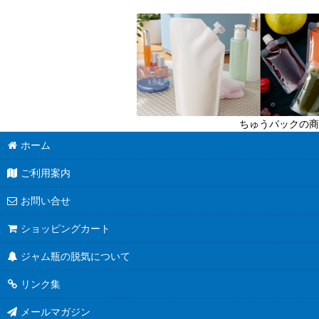
迷ったら定番商品！
送料無料商品
超軽量瓶
六角びん
ちゅうパックの商
八角びん
ホーム
角びん全て
ご利用案内
マヨネーズびん
お問い合せ
把手付びん
ショッピングカート
ジャム瓶の脱気について
お酒のテイクアウト容器
リンク集
人気のハーバリウム瓶
メールマガジン