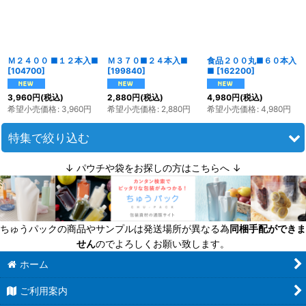
絞り込む
Ｍ２４００ ■１２本入■
Ｍ３７０■２４本入■
食品２００丸■６０本入
[
104700
]
[
199840
]
■
[
162200
]
3,960
円
(税込)
2,880
円
(税込)
4,980
円
(税込)
希望小売価格
:
3,960
円
希望小売価格
:
2,880
円
希望小売価格
:
4,980
円
特集で絞り込む
↓ パウチや袋をお探しの方はこちらへ ↓
迷ったら定番商品！
送料無料商品
ちゅうパックの商品やサンプルは発送場所が異なる為
同梱手配ができま
超軽量瓶
せん
のでよろしくお願い致します。
六角びん
ホーム
ご利用案内
八角びん