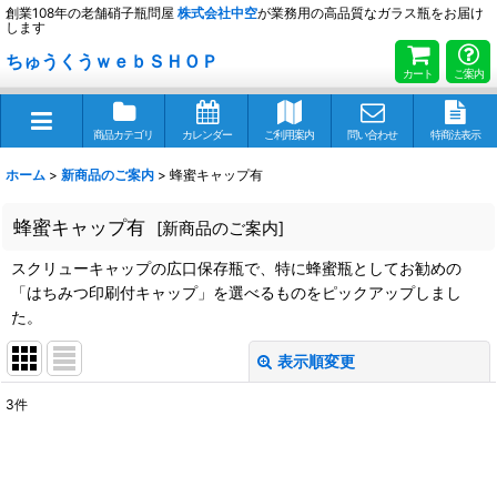
創業108年の老舗硝子瓶問屋
株式会社
中空
が業務用の高品質なガラス瓶をお届け
します
ちゅうくうｗｅｂＳＨＯＰ
カート
ご案内
商品カテゴリ
カレンダー
ご利用案内
問い合わせ
特商法表示
ホーム
>
新商品のご案内
>
蜂蜜キャップ有
蜂蜜キャップ有
[
新商品のご案内
]
スクリューキャップの広口保存瓶で、特に蜂蜜瓶としてお勧めの
「はちみつ印刷付キャップ」を選べるものをピックアップしまし
た。
表示順変更
閉じる
3
件
表示数
:
並び順
: