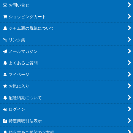
お問い合せ
角びん全て
ショッピングカート
マヨネーズびん
ジャム瓶の脱気について
把手付びん
リンク集
お酒のテイクアウト容器
メールマガジン
人気のハーバリウム瓶
よくあるご質問
食べるラー油に
マイページ
蜂蜜キャップ有
お気に入り
結婚式にお勧め！
配送納期について
ユニバーサルデザイン
ログイン
特定商取引法表示
Ｔ４３ツイスト
領収書をご希望のお客様