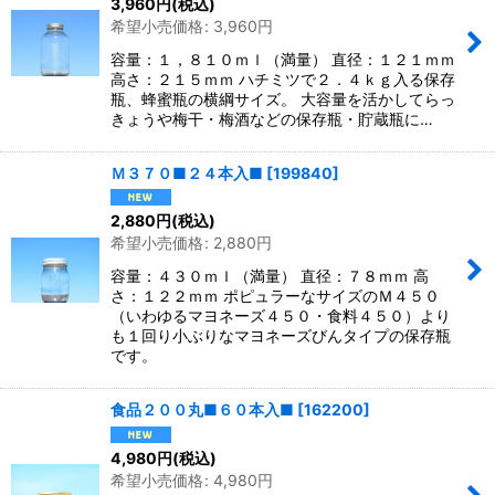
3,960
円
(税込)
希望小売価格
:
3,960
円
絞り込む
容量：１，８１０ｍｌ（満量） 直径：１２１ｍｍ
高さ：２１５ｍｍ ハチミツで２．４ｋｇ入る保存
瓶、蜂蜜瓶の横綱サイズ。 大容量を活かしてらっ
きょうや梅干・梅酒などの保存瓶・貯蔵瓶に…
Ｍ３７０■２４本入■
[
199840
]
2,880
円
(税込)
希望小売価格
:
2,880
円
容量：４３０ｍｌ（満量） 直径：７８ｍｍ 高
さ：１２２ｍｍ ポピュラーなサイズのＭ４５０
（いわゆるマヨネーズ４５０・食料４５０）より
も１回り小ぶりなマヨネーズびんタイプの保存瓶
です。
食品２００丸■６０本入■
[
162200
]
4,980
円
(税込)
希望小売価格
:
4,980
円