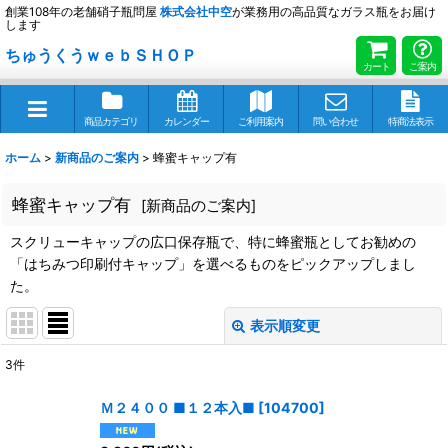
創業108年の老舗硝子瓶問屋
株式会社
中空
が業務用の高品質なガラス瓶をお届け
します
ちゅうくうｗｅｂＳＨＯＰ
カート
ご案内
商品カテゴリ
カレンダー
ご利用案内
問い合わせ
特商法表示
ホーム
>
新商品のご案内
>
蜂蜜キャップ有
蜂蜜キャップ有
[
新商品のご案内
]
スクリューキャップの広口保存瓶で、特に蜂蜜瓶としてお勧めの
「はちみつ印刷付キャップ」を選べるものをピックアップしまし
た。
表示順変更
閉じる
3
件
表示数
:
Ｍ２４００ ■１２本入■
[
104700
]
並び順
: