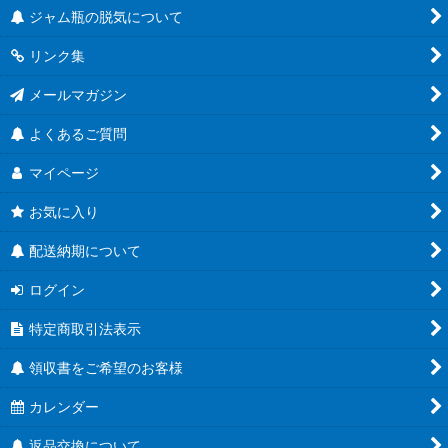
ジャム瓶の脱気について
把手付びん
リンク集
お酒のテイクアウト容器
メールマガジン
人気のハーバリウム瓶
よくあるご質問
食べるラー油に
マイページ
蜂蜜キャップ有
お気に入り
結婚式にお勧め！
配送納期について
ユニバーサルデザイン
ログイン
特定商取引法表示
Ｔ４３ツイスト
領収書をご希望のお客様
Ｔ４８ツイスト
カレンダー
Ｔ５３ツイスト
返品交換について