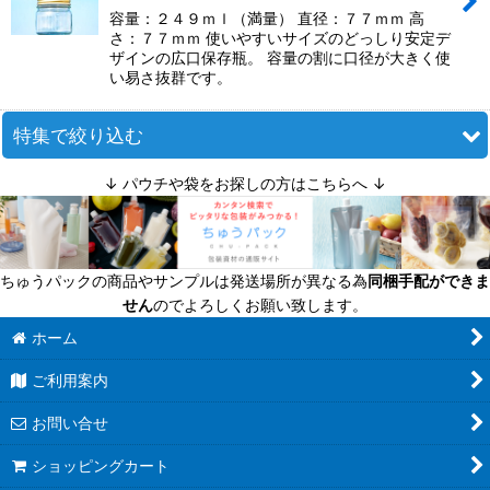
容量：２４９ｍｌ（満量） 直径：７７ｍｍ 高
さ：７７ｍｍ 使いやすいサイズのどっしり安定デ
ザインの広口保存瓶。 容量の割に口径が大きく使
い易さ抜群です。
特集で絞り込む
↓ パウチや袋をお探しの方はこちらへ ↓
迷ったら定番商品！
送料無料商品
ちゅうパックの商品やサンプルは発送場所が異なる為
同梱手配ができま
超軽量瓶
せん
のでよろしくお願い致します。
六角びん
ホーム
ご利用案内
八角びん
お問い合せ
角びん全て
ショッピングカート
マヨネーズびん