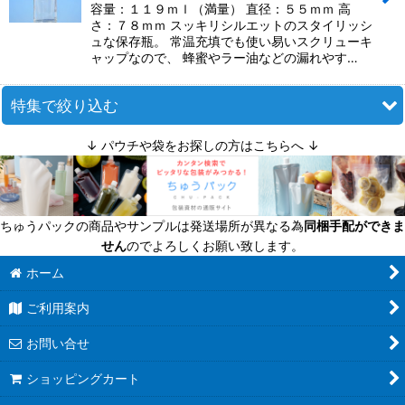
容量：１１９ｍｌ（満量） 直径：５５ｍｍ 高
さ：７８ｍｍ スッキリシルエットのスタイリッシ
ュな保存瓶。 常温充填でも使い易いスクリューキ
ャップなので、 蜂蜜やラー油などの漏れやす…
特集で絞り込む
↓ パウチや袋をお探しの方はこちらへ ↓
迷ったら定番商品！
送料無料商品
ちゅうパックの商品やサンプルは発送場所が異なる為
同梱手配ができま
超軽量瓶
せん
のでよろしくお願い致します。
六角びん
ホーム
ご利用案内
八角びん
お問い合せ
角びん全て
ショッピングカート
マヨネーズびん