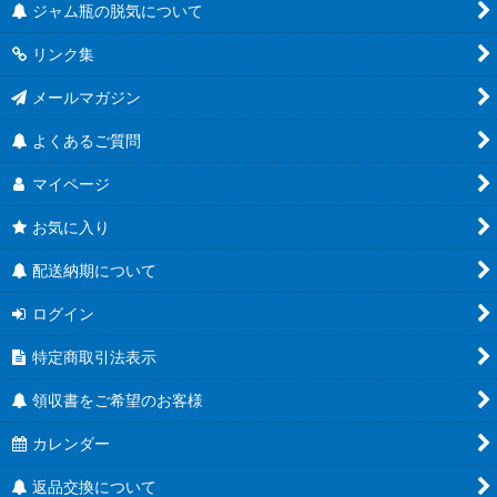
ジャム瓶の脱気について
把手付びん
リンク集
お酒のテイクアウト容器
メールマガジン
人気のハーバリウム瓶
よくあるご質問
食べるラー油に
マイページ
蜂蜜キャップ有
お気に入り
結婚式にお勧め！
配送納期について
ユニバーサルデザイン
ログイン
特定商取引法表示
Ｔ４３ツイスト
領収書をご希望のお客様
Ｔ４８ツイスト
カレンダー
Ｔ５３ツイスト
返品交換について