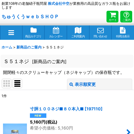
創業108年の老舗硝子瓶問屋
株式会社
中空
が業務用の高品質なガラス瓶をお届け
します
ちゅうくうｗｅｂＳＨＯＰ
カート
ご案内
商品カテゴリ
カレンダー
ご利用案内
問い合わせ
特商法表示
ホーム
>
新商品のご案内
>
Ｓ５１ネジ
Ｓ５１ネジ
[
新商品のご案内
]
開閉軽々のスクリューキャップ（ネジキャップ）の保存瓶です。
表示順変更
閉じる
1
件
表示数
:
寸胴１００ネジ■８０本入■
[
197110
]
並び順
:
5,160
円
(税込)
希望小売価格
:
5,160
円
絞り込む