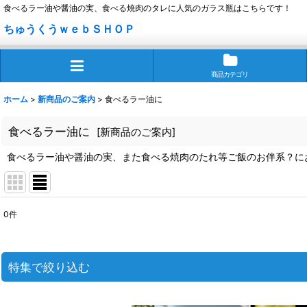
食べるラー油や醤油の実、食べる焼肉のタレに人気のガラス瓶はこちらです！
ちゅうくうｗｅｂＳＨＯＰ
商品カテゴリ
ホーム
>
新商品のご案内
>
食べるラー油に
食べるラー油に
[
新商品のご案内
]
食べるラー油や醤油の実、また食べる焼肉のたれ等ご飯のお伴系？に
0
件
表示数
:
並び順
:
特集で絞り込む
迷ったら定番商品！