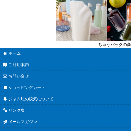
送料無料商品
超軽量瓶
六角びん
ちゅうパックの商
八角びん
ホーム
角びん全て
ご利用案内
マヨネーズびん
お問い合せ
把手付びん
ショッピングカート
ジャム瓶の脱気について
お酒のテイクアウト容器
リンク集
人気のハーバリウム瓶
メールマガジン
食べるラー油に