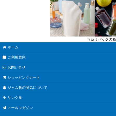
送料無料商品
超軽量瓶
六角びん
ちゅうパックの商
八角びん
ホーム
角びん全て
ご利用案内
マヨネーズびん
お問い合せ
把手付びん
ショッピングカート
ジャム瓶の脱気について
お酒のテイクアウト容器
リンク集
人気のハーバリウム瓶
メールマガジン
食べるラー油に