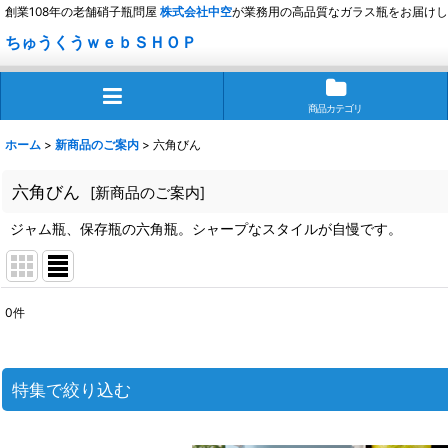
創業108年の老舗硝子瓶問屋
株式会社
中空
が業務用の高品質なガラス瓶をお届けし
ちゅうくうｗｅｂＳＨＯＰ
商品カテゴリ
ホーム
>
新商品のご案内
>
六角びん
六角びん
[
新商品のご案内
]
ジャム瓶、保存瓶の六角瓶。シャープなスタイルが自慢です。
0
件
表示数
:
並び順
:
特集で絞り込む
迷ったら定番商品！