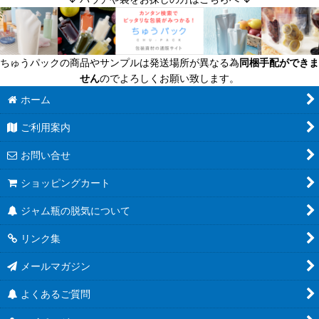
迷ったら定番商品！
送料無料商品
ちゅうパックの商品やサンプルは発送場所が異なる為
同梱手配ができま
超軽量瓶
せん
のでよろしくお願い致します。
六角びん
ホーム
ご利用案内
八角びん
お問い合せ
角びん全て
ショッピングカート
マヨネーズびん
ジャム瓶の脱気について
把手付びん
リンク集
お酒のテイクアウト容器
メールマガジン
人気のハーバリウム瓶
よくあるご質問
食べるラー油に