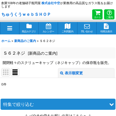
創業108年の老舗硝子瓶問屋
株式会社
中空
が業務用の高品質なガラス瓶をお届け
します
ちゅうくうｗｅｂＳＨＯＰ
カート
ご案内
商品カテゴリ
カレンダー
ご利用案内
問い合わせ
特商法表示
ホーム
>
新商品のご案内
>
Ｓ６２ネジ
Ｓ６２ネジ
[
新商品のご案内
]
開閉軽々のスクリューキャップ（ネジキャップ）の保存瓶を販売。
表示順変更
閉じる
0
件
表示数
:
並び順
:
特集で絞り込む
↓ パウチや袋をお探しの方はこちらへ ↓
絞り込む