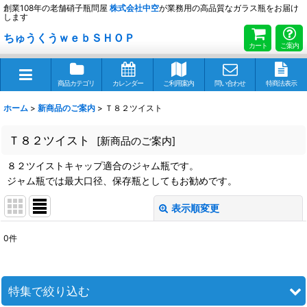
創業108年の老舗硝子瓶問屋
株式会社
中空
が業務用の高品質なガラス瓶をお届け
します
ちゅうくうｗｅｂＳＨＯＰ
カート
ご案内
商品カテゴリ
カレンダー
ご利用案内
問い合わせ
特商法表示
ホーム
>
新商品のご案内
>
Ｔ８２ツイスト
Ｔ８２ツイスト
[
新商品のご案内
]
８２ツイストキャップ適合のジャム瓶です。
ジャム瓶では最大口径、保存瓶としてもお勧めです。
表示順変更
閉じる
0
件
表示数
:
並び順
:
特集で絞り込む