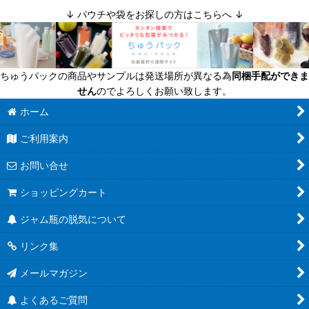
↓ パウチや袋をお探しの方はこちらへ ↓
絞り込む
迷ったら定番商品！
送料無料商品
ちゅうパックの商品やサンプルは発送場所が異なる為
同梱手配ができま
超軽量瓶
せん
のでよろしくお願い致します。
六角びん
ホーム
ご利用案内
八角びん
お問い合せ
角びん全て
ショッピングカート
マヨネーズびん
ジャム瓶の脱気について
把手付びん
リンク集
お酒のテイクアウト容器
メールマガジン
人気のハーバリウム瓶
よくあるご質問