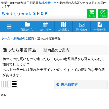
創業108年の老舗硝子瓶問屋
株式会社
中空
が業務用の高品質なガラス瓶をお届け
します
ちゅうくうｗｅｂＳＨＯＰ
カート
ご案内
商品カテゴリ
カレンダー
ご利用案内
問い合わせ
特商法表示
ホーム
>
新商品のご案内
>
迷ったら定番商品！
迷ったら定番商品！
[
新商品のご案内
]
初めてのお買いもので迷ったらこちらの定番商品から選んでみたら
如何でしょうか？
ベストセラーには優れたデザインや使いやすさでの絶対的な安心感
があります。
表示順変更
閉じる
0
件
表示数
: