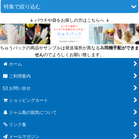
並び順
:
特集で絞り込む
↓ パウチや袋をお探しの方はこちらへ ↓
絞り込む
迷ったら定番商品！
送料無料商品
ちゅうパックの商品やサンプルは発送場所が異なる為
同梱手配ができま
超軽量瓶
せん
のでよろしくお願い致します。
六角びん
ホーム
ご利用案内
八角びん
お問い合せ
角びん全て
ショッピングカート
マヨネーズびん
ジャム瓶の脱気について
把手付びん
リンク集
お酒のテイクアウト容器
メールマガジン