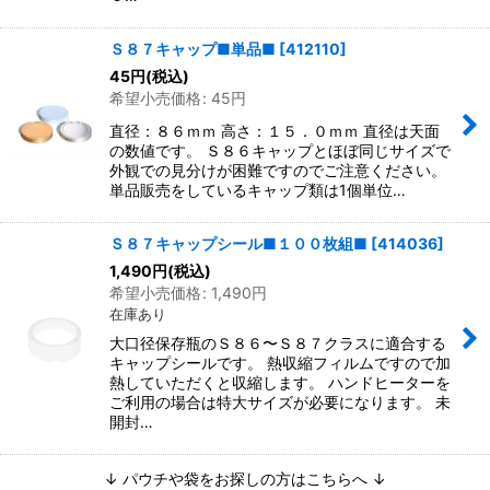
Ｓ８７キャップ■単品■
[
412110
]
45
円
(税込)
希望小売価格
:
45
円
直径：８６ｍｍ 高さ：１５．０ｍｍ 直径は天面
の数値です。 Ｓ８６キャップとほぼ同じサイズで
外観での見分けが困難ですのでご注意ください。
単品販売をしているキャップ類は1個単位…
Ｓ８７キャップシール■１００枚組■
[
414036
]
1,490
円
(税込)
希望小売価格
:
1,490
円
在庫あり
大口径保存瓶のＳ８６〜Ｓ８７クラスに適合する
キャップシールです。 熱収縮フィルムですので加
熱していただくと収縮します。 ハンドヒーターを
ご利用の場合は特大サイズが必要になります。 未
開封…
↓ パウチや袋をお探しの方はこちらへ ↓