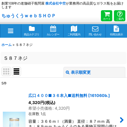
創業108年の老舗硝子瓶問屋
株式会社
中空
が業務用の高品質なガラス瓶をお届け
します
ちゅうくうｗｅｂＳＨＯＰ
カート
ご案内
商品カテゴリ
カレンダー
ご利用案内
問い合わせ
特商法表示
ホーム
>
Ｓ８７ネジ
Ｓ８７ネジ
表示順変更
閉じる
5
件
表示数
:
広口４００■３６本入■送料無料
[
161060b.
]
4,320
円
(税込)
並び順
:
希望小売価格
:
4,320
円
在庫数 1点
絞り込む
容量：３６６ｍｌ（満量） 直径：８７ｍｍ 高
さ：８９ｍｍ ちゅうくうのある果物王国岡山県は