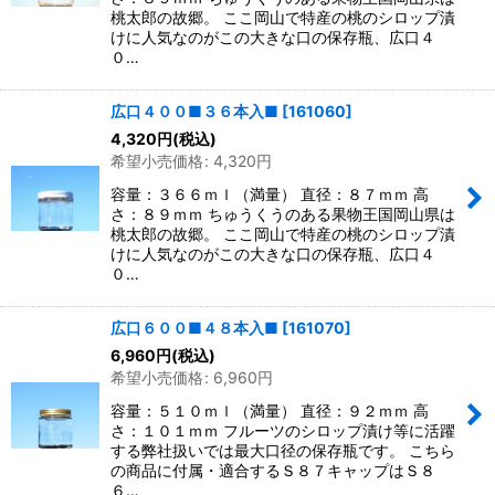
桃太郎の故郷。 ここ岡山で特産の桃のシロップ漬
けに人気なのがこの大きな口の保存瓶、広口４
０…
広口４００■３６本入■
[
161060
]
4,320
円
(税込)
希望小売価格
:
4,320
円
容量：３６６ｍｌ（満量） 直径：８７ｍｍ 高
さ：８９ｍｍ ちゅうくうのある果物王国岡山県は
桃太郎の故郷。 ここ岡山で特産の桃のシロップ漬
けに人気なのがこの大きな口の保存瓶、広口４
０…
広口６００■４８本入■
[
161070
]
6,960
円
(税込)
希望小売価格
:
6,960
円
容量：５１０ｍｌ（満量） 直径：９２ｍｍ 高
さ：１０１ｍｍ フルーツのシロップ漬け等に活躍
する弊社扱いでは最大口径の保存瓶です。 こちら
の商品に付属・適合するＳ８７キャップはＳ８
６…