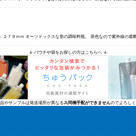
さ：２７９ｍｍ オーソドックスな形の調味料瓶。 茶色なので紫外線の遮
↓ パウチや袋をお探しの方はこちらへ ↓
品やサンプルは発送場所が異なる為
同梱手配ができません
のでよろしく