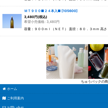
ＭＴ９００■２４本入■
[
105600
]
3,480
円
(税込)
希望小売価格
:
3,480
円
容量：９００ｍｌ（ＮＥＴ） 直径：８０．３ｍｍ 高
ちゅうパックの商
ホーム
ご利用案内
お問い合せ