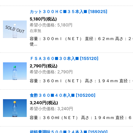
カット３００ＨＣ■３５本入■
[
189025
]
5,180
円
(税込)
希望小売価格
:
5,180
円
在庫無
容量：３００ｍｌ（ＮＥＴ） 直径：６２ｍｍ 高さ：
使…
ＦＳＡ３６０■３０本入■
[
155120
]
2,790
円
(税込)
希望小売価格
:
2,790
円
容量：３６０ｍｌ（ＮＥＴ） 高さ：１９４ｍｍ 直径
食酢３６０■４０本入■
[
105200
]
3,240
円
(税込)
希望小売価格
:
3,240
円
容量：３６０ml（ＮＥＴ） 高さ：１９４ｍｍ 直径：
超軽量調味５００■２４本入■
[
155200
]