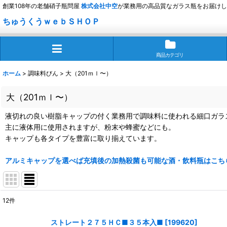
創業108年の老舗硝子瓶問屋
株式会社
中空
が業務用の高品質なガラス瓶をお届けし
ちゅうくうｗｅｂＳＨＯＰ
商品カテゴリ
ホーム
>
調味料びん
>
大（201ｍｌ〜）
大（201ｍｌ〜）
液切れの良い樹脂キャップの付く業務用で調味料に使われる細口ガラ
主に液体用に使用されますが、粉末や蜂蜜などにも。
キャップも各タイプを豊富に取り揃えています。
アルミキャップを選べば充填後の加熱殺菌も可能な酒・飲料瓶はこち
12
件
表示数
:
ストレート２７５ＨＣ■３５本入■
[
199620
]