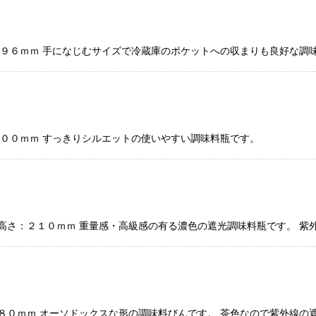
：１９６ｍｍ 手になじむサイズで冷蔵庫のポケットへの収まりも良好な調
２００ｍｍ すっきりシルエットの使いやすい調味料瓶です。
 高さ：２１０ｍｍ 重量感・高級感の有る濃色の遮光調味料瓶です。 
２８０ｍｍ オーソドックスな形の調味料びんです。 茶色なので紫外線の