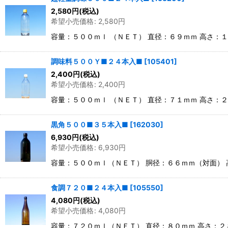
2,580
円
(税込)
希望小売価格
:
2,580
円
容量：５００ｍｌ （ＮＥＴ） 直径：６９ｍｍ 高さ
調味料５００Ｙ■２４本入■
[
105401
]
2,400
円
(税込)
希望小売価格
:
2,400
円
容量：５００ｍｌ （ＮＥＴ） 直径：７１ｍｍ 高さ：
黒角５００■３５本入■
[
162030
]
6,930
円
(税込)
希望小売価格
:
6,930
円
容量：５００ｍｌ（ＮＥＴ） 胴径：６６ｍｍ（対面）
食調７２０■２４本入■
[
105550
]
4,080
円
(税込)
希望小売価格
:
4,080
円
容量：７２０ｍｌ（ＮＥＴ） 直径：８０ｍｍ 高さ：