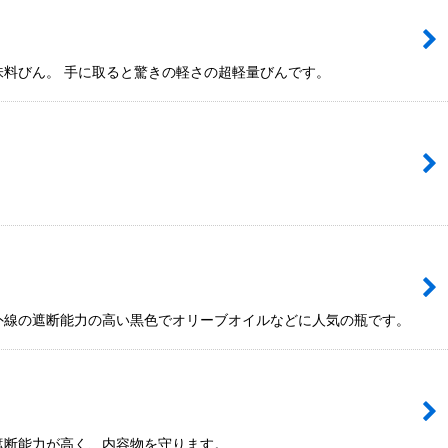
味料びん。 手に取ると驚きの軽さの超軽量びんです。
紫外線の遮断能力の高い黒色でオリーブオイルなどに人気の瓶です。
遮断能力が高く、内容物を守ります。