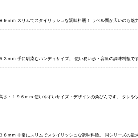
８９ｍｍ スリムでスタイリッシュな調味料瓶！ ラベル面が広いのも魅
絞り込む
５３ｍｍ 手に馴染むハンディサイズ。 使い易い形・容量の調味料瓶で
 高さ：１９６ｍｍ 使いやすいサイズ・デザインの角びんです。 タレや
２３８ｍｍ 非常にスリムでスタイリッシュな調味料瓶。 同シリーズの最