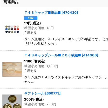
関連商品
Ｔ４３キャップ■単品■
[
470430
]
13
円
(税込)
希望小売価格
:
13
円
在庫あり
ジャム瓶用のＴ４３ツイストキャップの単品です。 こ
リジナル仕様となっ…
Ｔ４３キャップシール■２００枚組■
[
414000
]
1,180
円
(税込)
希望小売価格
:
1,180
円
在庫あり
ジャム瓶のＴ４３ツイストキャップ用のキャップシール
ャッ…
ギフトシール
[
660773
]
260
円
(税込)
希望小売価格
:
260
円