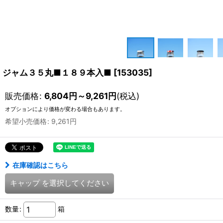
ジャム３５丸■１８９本入■
[
153035
]
販売価格
:
6,804
円
～9,261
円
(税込)
オプションにより価格が変わる場合もあります。
希望小売価格
:
9,261
円
在庫確認はこちら
キャップ
を選択してください
数量
:
箱