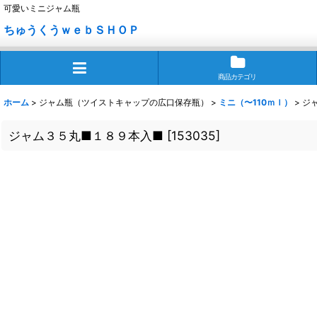
可愛いミニジャム瓶
ちゅうくうｗｅｂＳＨＯＰ
商品カテゴリ
ホーム
>
ジャム瓶（ツイストキャップの広口保存瓶）
>
ミニ（〜110ｍｌ）
>
ジ
ジャム３５丸■１８９本入■
[
153035
]