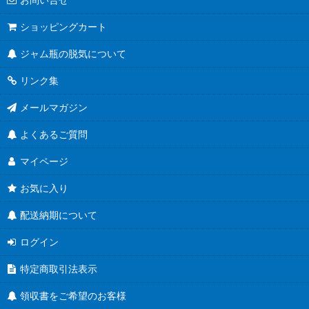
把手付びん
ショッピングカート
ジャム瓶の脱気について
お酒のテイクアウト容器
リンク集
人気のハーバリウム瓶
メールマガジン
食べるラー油に
よくあるご質問
蜂蜜キャップ有
マイページ
結婚式にお勧め！
お気に入り
ユニバーサルデザイン
配送納期について
Ｔ４３ツイスト
ログイン
Ｔ４８ツイスト
特定商取引法表示
Ｔ５３ツイスト
領収書をご希望のお客様