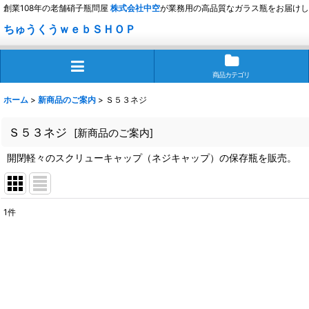
創業108年の老舗硝子瓶問屋
株式会社
中空
が業務用の高品質なガラス瓶をお届けし
ちゅうくうｗｅｂＳＨＯＰ
商品カテゴリ
ホーム
>
新商品のご案内
>
Ｓ５３ネジ
Ｓ５３ネジ
[
新商品のご案内
]
開閉軽々のスクリューキャップ（ネジキャップ）の保存瓶を販売。
1
件
表示数
:
並び順
: