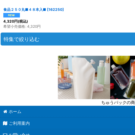
食品２５０丸■４８本入■
[
162250
]
4,320
円
(税込)
希望小売価格
:
4,320
円
特集で絞り込む
迷ったら定番商品！
送料無料商品
超軽量瓶
六角びん
ちゅうパックの商
八角びん
ホーム
角びん全て
ご利用案内
マヨネーズびん
お問い合せ