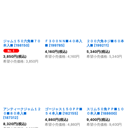
絞り込む
ジャム１５０六角■７０
Ｆ３００ＮＮ■４０本入
２００六角ネジ■６０本
本入■
[
198150
]
■
[
199785
]
入■
[
199211
]
4,160
円
(税込)
5,340
円
(税込)
希望小売価格
:
4,160
円
希望小売価格
:
5,340
円
3,850
円
(税込)
希望小売価格
:
3,850
円
アンティークジャム１２
ゴージャス１５０ＰＰ■
スリム５０角ＰＰ■１０
０■８０本入■
５４本入■
[
162155
]
０本入■
[
188600
]
[
187312
]
4,860
円
(税込)
9,400
円
(税込)
8,320
円
(税込)
希望小売価格
:
4,860
円
希望小売価格
:
9,400
円