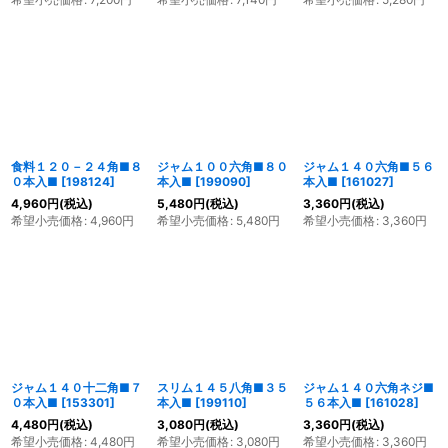
食料１２０－２４角■８
ジャム１００六角■８０
ジャム１４０六角■５６
０本入■
[
198124
]
本入■
[
199090
]
本入■
[
161027
]
4,960
円
(税込)
5,480
円
(税込)
3,360
円
(税込)
希望小売価格
:
4,960
円
希望小売価格
:
5,480
円
希望小売価格
:
3,360
円
ジャム１４０十二角■７
スリム１４５八角■３５
ジャム１４０六角ネジ■
０本入■
[
153301
]
本入■
[
199110
]
５６本入■
[
161028
]
4,480
円
(税込)
3,080
円
(税込)
3,360
円
(税込)
希望小売価格
:
4,480
円
希望小売価格
:
3,080
円
希望小売価格
:
3,360
円