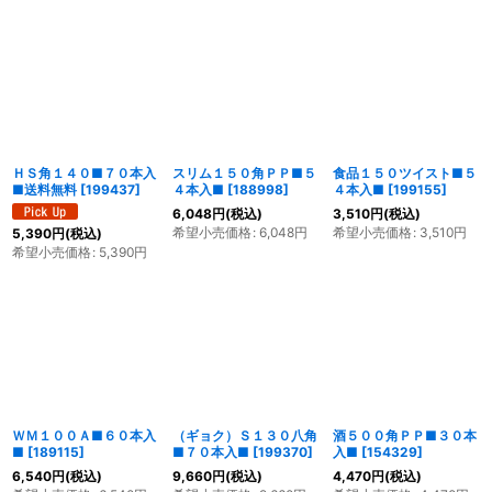
ＨＳ角１４０■７０本入
スリム１５０角ＰＰ■５
食品１５０ツイスト■５
■送料無料
[
199437
]
４本入■
[
188998
]
４本入■
[
199155
]
6,048
円
(税込)
3,510
円
(税込)
希望小売価格
:
6,048
円
希望小売価格
:
3,510
円
5,390
円
(税込)
希望小売価格
:
5,390
円
ＷＭ１００Ａ■６０本入
（ギョク）Ｓ１３０八角
酒５００角ＰＰ■３０本
■
[
189115
]
■７０本入■
[
199370
]
入■
[
154329
]
6,540
円
(税込)
9,660
円
(税込)
4,470
円
(税込)