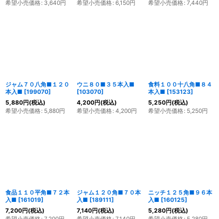
希望小売価格
:
3,640
円
希望小売価格
:
6,150
円
希望小売価格
:
7,440
円
ジャム７０八角■１２０
ウニ８０■３５本入■
食料１００十八角■８４
本入■
[
199070
]
[
103070
]
本入■
[
153123
]
5,880
円
(税込)
4,200
円
(税込)
5,250
円
(税込)
希望小売価格
:
5,880
円
希望小売価格
:
4,200
円
希望小売価格
:
5,250
円
食品１１０平角■７２本
ジャム１２０角■７０本
ニッチ１２５角■９６本
入■
[
161019
]
入■
[
189111
]
入■
[
160125
]
7,200
円
(税込)
7,140
円
(税込)
5,280
円
(税込)
希望小売価格
:
7,200
円
希望小売価格
:
7,140
円
希望小売価格
:
5,280
円