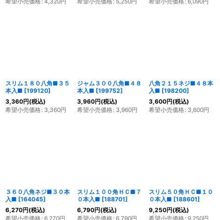
希望小売価格
:
4,320
円
希望小売価格
:
5,250
円
希望小売価格
:
6,090
円
スリム１８０八角■３５
ジャム３００八角■４８
八角２１５ネジ■４８本
本入■
[
199120
]
本入■
[
199752
]
入■
[
198200
]
3,360
円
(税込)
3,960
円
(税込)
3,600
円
(税込)
希望小売価格
:
3,360
円
希望小売価格
:
3,960
円
希望小売価格
:
3,600
円
３６０八角ネジ■３０本
スリム１００角ＨＣ■７
スリム５０角ＨＣ■１０
入■
[
164045
]
０本入■
[
188701
]
０本入■
[
188601
]
6,270
円
(税込)
6,790
円
(税込)
9,250
円
(税込)
希望小売価格
:
6,270
円
希望小売価格
:
6,790
円
希望小売価格
:
9,250
円