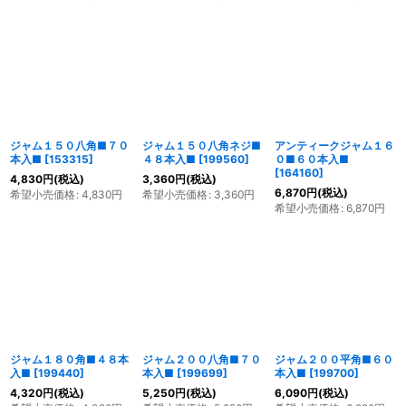
ジャム１５０八角■７０
ジャム１５０八角ネジ■
アンティークジャム１６
本入■
[
153315
]
４８本入■
[
199560
]
０■６０本入■
[
164160
]
4,830
円
(税込)
3,360
円
(税込)
6,870
円
(税込)
希望小売価格
:
4,830
円
希望小売価格
:
3,360
円
希望小売価格
:
6,870
円
ジャム１８０角■４８本
ジャム２００八角■７０
ジャム２００平角■６０
入■
[
199440
]
本入■
[
199699
]
本入■
[
199700
]
4,320
円
(税込)
5,250
円
(税込)
6,090
円
(税込)