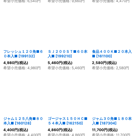
希望小売価格
:
6,540
円
希望小売価格
:
9,660
円
希望小売価格
:
4,470
円
フレッシュ１２０角■６
ＳＪ２００ＳＴ■６０本
食品４００Ｋ■２０本入
０本入■
[
199132
]
入■
[
199210
]
■
[
161100
]
4,980
円
(税込)
5,460
円
(税込)
2,580
円
(税込)
希望小売価格
:
4,980
円
希望小売価格
:
5,460
円
希望小売価格
:
2,580
円
ジャム１２５八角■８０
ゴージャス１５０ＨＣ■
ジャム３０角■１８０本
本入■
[
160128
]
５４本入■
[
162150
]
入■
[
187304
]
4,400
円
(税込)
4,860
円
(税込)
11,700
円
(税込)
希望小売価格
:
4,400
円
希望小売価格
:
4,860
円
希望小売価格
:
11,700
円