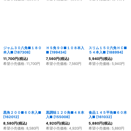
ジャム３０八角■１８０
ＨＳ角９０■１０８本入
スリム１５０六角ＨＣ■
本入■
[
187308
]
■
[
199434
]
５４本入■
[
188994
]
11,700
円
(税込)
7,560
円
(税込)
5,940
円
(税込)
希望小売価格
:
11,700
円
希望小売価格
:
7,560
円
希望小売価格
:
5,940
円
黒角２００■６０本入■
黒調味１２０角■４８本
食品１４５平角■６０本
[
162012
]
入■
[
155008
]
入■
[
161032
]
8,580
円
(税込)
4,920
円
(税込)
5,880
円
(税込)
希望小売価格
:
8,580
円
希望小売価格
:
4,920
円
希望小売価格
:
5,880
円