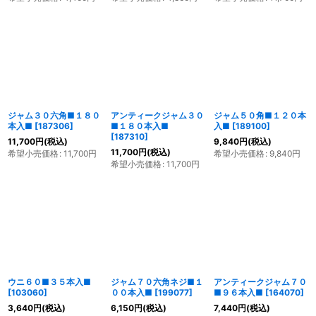
ジャム３０六角■１８０
アンティークジャム３０
ジャム５０角■１２０本
本入■
[
187306
]
■１８０本入■
入■
[
189100
]
[
187310
]
11,700
円
(税込)
9,840
円
(税込)
11,700
円
(税込)
希望小売価格
:
11,700
円
希望小売価格
:
9,840
円
希望小売価格
:
11,700
円
ウニ６０■３５本入■
ジャム７０六角ネジ■１
アンティークジャム７０
[
103060
]
００本入■
[
199077
]
■９６本入■
[
164070
]
3,640
円
(税込)
6,150
円
(税込)
7,440
円
(税込)