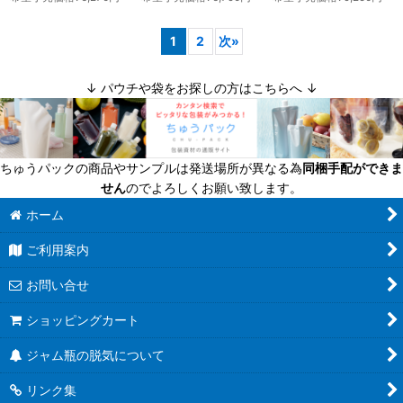
1
2
次
»
↓ パウチや袋をお探しの方はこちらへ ↓
ちゅうパックの商品やサンプルは発送場所が異なる為
同梱手配ができま
せん
のでよろしくお願い致します。
ホーム
ご利用案内
お問い合せ
ショッピングカート
ジャム瓶の脱気について
リンク集