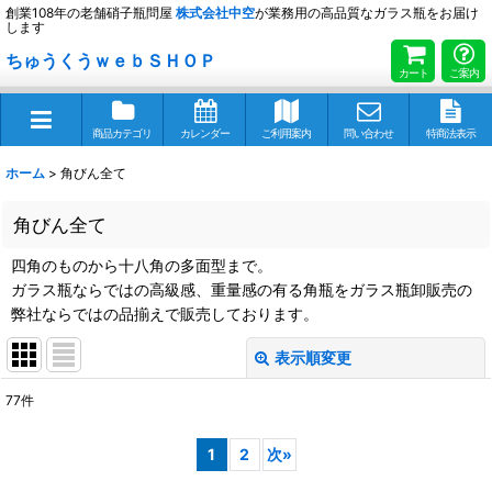
創業108年の老舗硝子瓶問屋
株式会社
中空
が業務用の高品質なガラス瓶をお届け
します
ちゅうくうｗｅｂＳＨＯＰ
カート
ご案内
商品カテゴリ
カレンダー
ご利用案内
問い合わせ
特商法表示
ホーム
>
角びん全て
角びん全て
四角のものから十八角の多面型まで。
ガラス瓶ならではの高級感、重量感の有る角瓶をガラス瓶卸販売の
弊社ならではの品揃えで販売しております。
表示順変更
閉じる
77
件
表示数
:
1
2
次
»
並び順
: