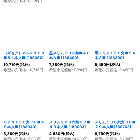
希望小売価格
:
8,320
円
（ギョク）ネジル１００
黒スリム２００角■４０
黒スリム１５０角■５４
■８４本入■
[
199360
]
本入■
[
188400
]
本入■
[
188390
]
10,710
円
(税込)
7,880
円
(税込)
9,450
円
(税込)
希望小売価格
:
10,710
円
希望小売価格
:
7,880
円
希望小売価格
:
9,450
円
ＵＤＮ１５０角ＰＰ■４
スリム２００六角ＨＣ■
スリム１００六角ＨＣ■
０本入■
[
188940
]
４０本入■
[
189003
]
７０本入■
[
188703
]
5,880
円
(税込)
4,880
円
(税込)
6,790
円
(税込)
希望小売価格
:
5,880
円
希望小売価格
:
4,880
円
希望小売価格
:
6,790
円