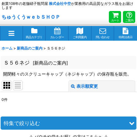
創業108年の老舗硝子瓶問屋
株式会社
中空
が業務用の高品質なガラス瓶をお届け
します
ちゅうくうｗｅｂＳＨＯＰ
カート
ご案内
商品カテゴリ
カレンダー
ご利用案内
問い合わせ
特商法表示
ホーム
>
新商品のご案内
>
Ｓ５６ネジ
Ｓ５６ネジ
[
新商品のご案内
]
開閉軽々のスクリューキャップ（ネジキャップ）の保存瓶を販売。
表示順変更
閉じる
0
件
表示数
:
並び順
:
特集で絞り込む
↓ パウチや袋をお探しの方はこちらへ ↓
絞り込む