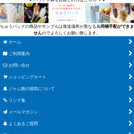
迷ったら定番商品！
送料無料商品
ちゅうパックの商品やサンプルは発送場所が異なる為
同梱手配ができま
超軽量瓶
せん
のでよろしくお願い致します。
六角びん
ホーム
ご利用案内
八角びん
お問い合せ
角びん全て
ショッピングカート
マヨネーズびん
ジャム瓶の脱気について
把手付びん
リンク集
お酒のテイクアウト容器
メールマガジン
人気のハーバリウム瓶
よくあるご質問
食べるラー油に