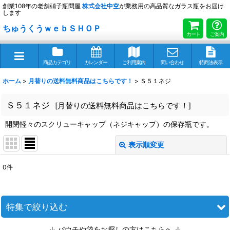
創業108年の老舗硝子瓶問屋
株式会社
中空
が業務用の高品質なガラス瓶をお届け
します
ちゅうくうｗｅｂＳＨＯＰ
カート
ご案内
商品カテゴリ
カレンダー
ご利用案内
問い合わせ
特商法表示
ホーム
>
月替りの送料無料商品はこちらです！
>
Ｓ５１ネジ
Ｓ５１ネジ
[
月替りの送料無料商品はこちらです！
]
開閉軽々のスクリューキャップ（ネジキャップ）の保存瓶です。
表示順変更
閉じる
0
件
表示数
:
並び順
:
特集で絞り込む
↓ パウチや袋をお探しの方はこちらへ ↓
絞り込む