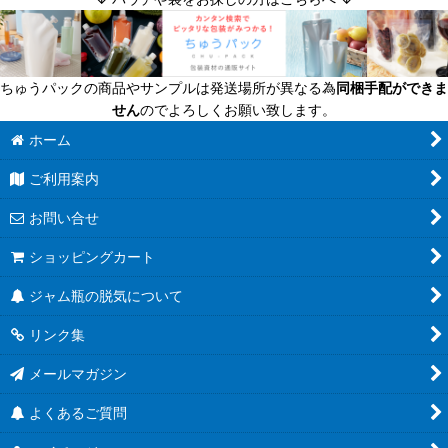
迷ったら定番商品！
送料無料商品
ちゅうパックの商品やサンプルは発送場所が異なる為
同梱手配ができま
超軽量瓶
せん
のでよろしくお願い致します。
六角びん
ホーム
ご利用案内
八角びん
お問い合せ
角びん全て
ショッピングカート
マヨネーズびん
ジャム瓶の脱気について
把手付びん
リンク集
お酒のテイクアウト容器
メールマガジン
人気のハーバリウム瓶
よくあるご質問
食べるラー油に