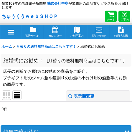
創業108年の老舗硝子瓶問屋
株式会社
中空
が業務用の高品質なガラス瓶をお届け
します
ちゅうくうｗｅｂＳＨＯＰ
カート
ご案内
商品カテゴリ
カレンダー
ご利用案内
問い合わせ
特商法表示
ホーム
>
月替りの送料無料商品はこちらです！
>
結婚式にお勧め！
結婚式にお勧め！
[
月替りの送料無料商品はこちらです！
]
店長の独断でお慶びにお勧めの商品をご紹介。
プチギフト用のジャム瓶や鏡割りのお酒の小分け用の酒瓶等のお勧
め商品です。
表示順変更
閉じる
0
件
表示数
:
並び順
:
特集で絞り込む