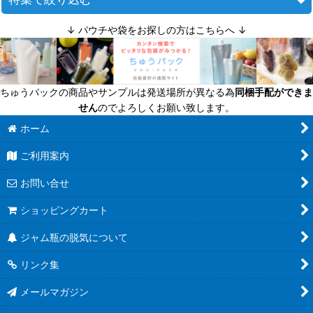
↓ パウチや袋をお探しの方はこちらへ ↓
絞り込む
迷ったら定番商品！
送料無料商品
ちゅうパックの商品やサンプルは発送場所が異なる為
同梱手配ができま
超軽量瓶
せん
のでよろしくお願い致します。
六角びん
ホーム
ご利用案内
八角びん
お問い合せ
角びん全て
ショッピングカート
マヨネーズびん
ジャム瓶の脱気について
把手付びん
リンク集
お酒のテイクアウト容器
メールマガジン
人気のハーバリウム瓶