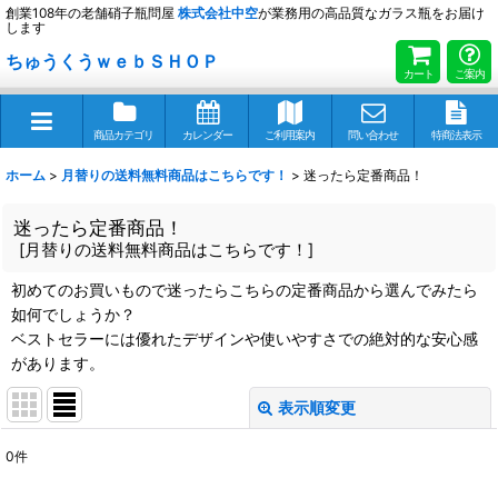
創業108年の老舗硝子瓶問屋
株式会社
中空
が業務用の高品質なガラス瓶をお届け
します
ちゅうくうｗｅｂＳＨＯＰ
カート
ご案内
商品カテゴリ
カレンダー
ご利用案内
問い合わせ
特商法表示
ホーム
>
月替りの送料無料商品はこちらです！
>
迷ったら定番商品！
迷ったら定番商品！
[
月替りの送料無料商品はこちらです！
]
初めてのお買いもので迷ったらこちらの定番商品から選んでみたら
如何でしょうか？
ベストセラーには優れたデザインや使いやすさでの絶対的な安心感
があります。
表示順変更
閉じる
0
件
表示数
: