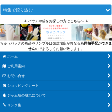
並び順
:
特集で絞り込む
↓ パウチや袋をお探しの方はこちらへ ↓
絞り込む
迷ったら定番商品！
送料無料商品
ちゅうパックの商品やサンプルは発送場所が異なる為
同梱手配ができま
超軽量瓶
せん
のでよろしくお願い致します。
六角びん
ホーム
ご利用案内
八角びん
お問い合せ
角びん全て
ショッピングカート
マヨネーズびん
ジャム瓶の脱気について
把手付びん
リンク集
お酒のテイクアウト容器