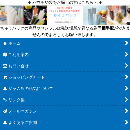
↓ パウチや袋をお探しの方はこちらへ ↓
絞り込む
迷ったら定番商品！
送料無料商品
ちゅうパックの商品やサンプルは発送場所が異なる為
同梱手配ができま
超軽量瓶
せん
のでよろしくお願い致します。
六角びん
ホーム
ご利用案内
八角びん
お問い合せ
角びん全て
ショッピングカート
マヨネーズびん
ジャム瓶の脱気について
把手付びん
リンク集
お酒のテイクアウト容器
メールマガジン
人気のハーバリウム瓶
よくあるご質問