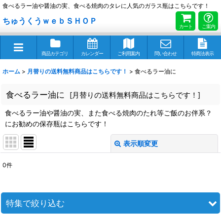
食べるラー油や醤油の実、食べる焼肉のタレに人気のガラス瓶はこちらです！
ちゅうくうｗｅｂＳＨＯＰ
カート
ご案内
商品カテゴリ
カレンダー
ご利用案内
問い合わせ
特商法表示
ホーム
>
月替りの送料無料商品はこちらです！
>
食べるラー油に
食べるラー油に
[
月替りの送料無料商品はこちらです！
]
食べるラー油や醤油の実、また食べる焼肉のたれ等ご飯のお伴系？
にお勧めの保存瓶はこちらです！
表示順変更
閉じる
0
件
表示数
:
並び順
:
特集で絞り込む