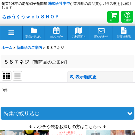
創業108年の老舗硝子瓶問屋
株式会社
中空
が業務用の高品質なガラス瓶をお届け
します
ちゅうくうｗｅｂＳＨＯＰ
カート
ご案内
商品カテゴリ
カレンダー
ご利用案内
問い合わせ
特商法表示
ホーム
>
新商品のご案内
>
Ｓ８７ネジ
Ｓ８７ネジ
[
新商品のご案内
]
表示順変更
閉じる
0
件
表示数
:
並び順
:
特集で絞り込む
↓ パウチや袋をお探しの方はこちらへ ↓
絞り込む
迷ったら定番商品！