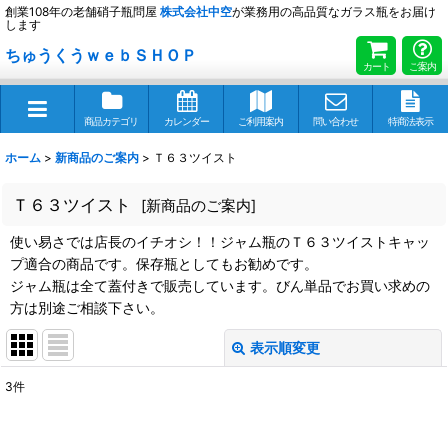
創業108年の老舗硝子瓶問屋
株式会社
中空
が業務用の高品質なガラス瓶をお届け
します
ちゅうくうｗｅｂＳＨＯＰ
カート
ご案内
商品カテゴリ
カレンダー
ご利用案内
問い合わせ
特商法表示
ホーム
>
新商品のご案内
>
Ｔ６３ツイスト
Ｔ６３ツイスト
[
新商品のご案内
]
使い易さでは店長のイチオシ！！ジャム瓶のＴ６３ツイストキャッ
プ適合の商品です。保存瓶としてもお勧めです。
ジャム瓶は全て蓋付きで販売しています。びん単品でお買い求めの
方は別途ご相談下さい。
表示順変更
閉じる
3
件
表示数
: