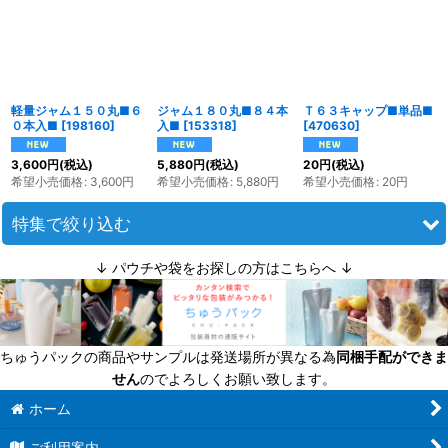
並び順
:
絞り込む
軽量ジャム１５０丸■６
ジャム１８０丸■８４本
Ｔ６３キャップ■単品■
０本入■
[
198160
]
入■
[
153318
]
[
470630
]
3,600
円
(税込)
5,880
円
(税込)
20
円
(税込)
希望小売価格
:
3,600
円
希望小売価格
:
5,880
円
希望小売価格
:
20
円
特集で絞り込む
↓ パウチや袋をお探しの方はこちらへ ↓
迷ったら定番商品！
送料無料商品
ちゅうパックの商品やサンプルは発送場所が異なる為
同梱手配ができま
超軽量瓶
せん
のでよろしくお願い致します。
六角びん
ホーム
ご利用案内