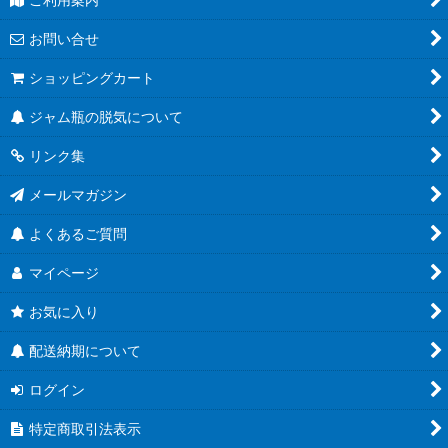
八角びん
お問い合せ
角びん全て
ショッピングカート
マヨネーズびん
ジャム瓶の脱気について
把手付びん
リンク集
お酒のテイクアウト容器
メールマガジン
人気のハーバリウム瓶
よくあるご質問
食べるラー油に
マイページ
蜂蜜キャップ有
お気に入り
結婚式にお勧め！
配送納期について
ユニバーサルデザイン
ログイン
特定商取引法表示
Ｔ４３ツイスト