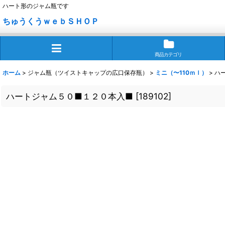
ハート形のジャム瓶です
ちゅうくうｗｅｂＳＨＯＰ
商品カテゴリ
ホーム
>
ジャム瓶（ツイストキャップの広口保存瓶）
>
ミニ（〜110ｍｌ）
>
ハ
ハートジャム５０■１２０本入■
[
189102
]