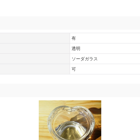
有
透明
ソーダガラス
可