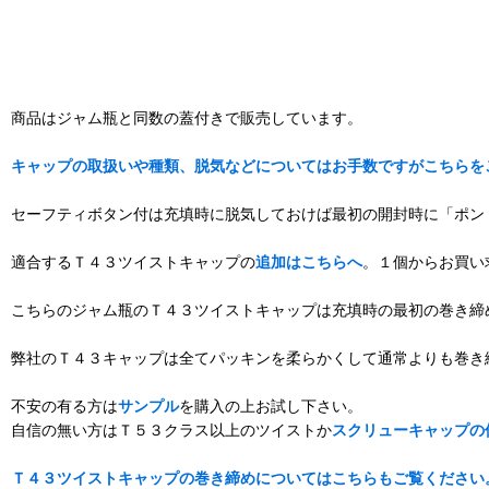
商品はジャム瓶と同数の蓋付きで販売しています。
キャップの取扱いや種類、脱気などについてはお手数ですがこちらを
セーフティボタン付は充填時に脱気しておけば最初の開封時に「ポン
適合するＴ４３ツイストキャップの
追加はこちらへ
。１個からお買い
こちらのジャム瓶のＴ４３ツイストキャップは充填時の最初の巻き締
弊社のＴ４３キャップは全てパッキンを柔らかくして通常よりも巻き
不安の有る方は
サンプル
を購入の上お試し下さい。
自信の無い方はＴ５３クラス以上のツイストか
スクリューキャップの
Ｔ４３ツイストキャップの巻き締めについてはこちらもご覧ください