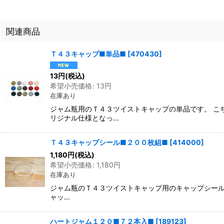
関連商品
Ｔ４３キャップ■単品■
[
470430
]
13
円
(税込)
希望小売価格
:
13
円
在庫あり
ジャム瓶用のＴ４３ツイストキャップの単品です。 こ
リジナル仕様となっ…
Ｔ４３キャップシール■２００枚組■
[
414000
]
1,180
円
(税込)
希望小売価格
:
1,180
円
在庫あり
ジャム瓶のＴ４３ツイストキャップ用のキャップシール
ャッ…
ハートジャム１２０■７２本入■
[
189123
]