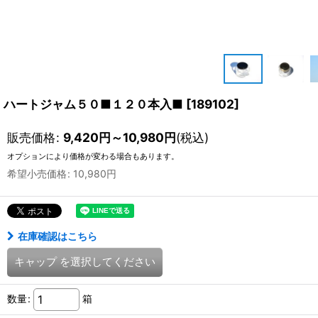
ハートジャム５０■１２０本入■
[
189102
]
販売価格
:
9,420
円
～10,980
円
(税込)
オプションにより価格が変わる場合もあります。
希望小売価格
:
10,980
円
在庫確認はこちら
キャップ
を選択してください
数量
:
箱