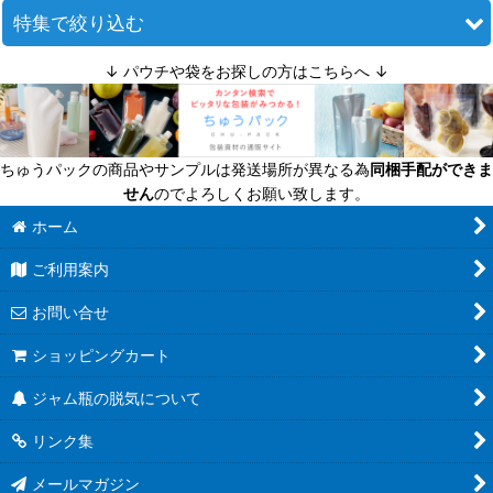
並び順
:
特集で絞り込む
↓ パウチや袋をお探しの方はこちらへ ↓
絞り込む
迷ったら定番商品！
送料無料商品
ちゅうパックの商品やサンプルは発送場所が異なる為
同梱手配ができま
超軽量瓶
せん
のでよろしくお願い致します。
六角びん
ホーム
ご利用案内
八角びん
お問い合せ
角びん全て
ショッピングカート
マヨネーズびん
ジャム瓶の脱気について
把手付びん
リンク集
お酒のテイクアウト容器
メールマガジン