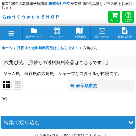
創業108年の老舗硝子瓶問屋
株式会社
中空
が業務用の高品質なガラス瓶をお届け
します
ちゅうくうｗｅｂＳＨＯＰ
カート
ご案内
商品カテゴリ
カレンダー
ご利用案内
問い合わせ
特商法表示
ホーム
>
月替りの送料無料商品はこちらです！
>
六角びん
六角びん
[
月替りの送料無料商品はこちらです！
]
ジャム瓶、保存瓶の六角瓶。シャープなスタイルが自慢です。
表示順変更
閉じる
0
件
表示数
:
並び順
:
特集で絞り込む
↓ パウチや袋をお探しの方はこちらへ ↓
絞り込む