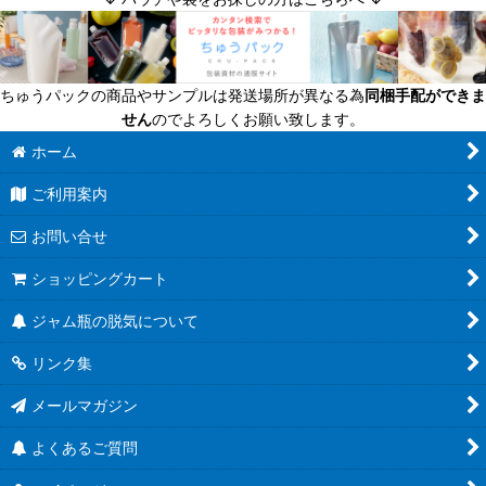
迷ったら定番商品！
送料無料商品
ちゅうパックの商品やサンプルは発送場所が異なる為
同梱手配ができま
超軽量瓶
せん
のでよろしくお願い致します。
六角びん
ホーム
ご利用案内
八角びん
お問い合せ
角びん全て
ショッピングカート
マヨネーズびん
ジャム瓶の脱気について
把手付びん
リンク集
お酒のテイクアウト容器
メールマガジン
人気のハーバリウム瓶
よくあるご質問
食べるラー油に