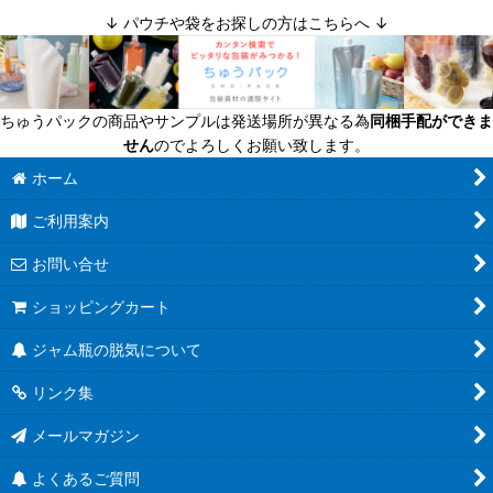
↓ パウチや袋をお探しの方はこちらへ ↓
絞り込む
迷ったら定番商品！
送料無料商品
ちゅうパックの商品やサンプルは発送場所が異なる為
同梱手配ができま
超軽量瓶
せん
のでよろしくお願い致します。
六角びん
ホーム
ご利用案内
八角びん
お問い合せ
角びん全て
ショッピングカート
マヨネーズびん
ジャム瓶の脱気について
把手付びん
リンク集
お酒のテイクアウト容器
メールマガジン
人気のハーバリウム瓶
よくあるご質問