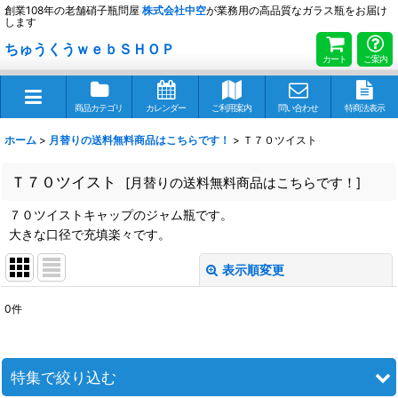
創業108年の老舗硝子瓶問屋
株式会社
中空
が業務用の高品質なガラス瓶をお届け
します
ちゅうくうｗｅｂＳＨＯＰ
カート
ご案内
商品カテゴリ
カレンダー
ご利用案内
問い合わせ
特商法表示
ホーム
>
月替りの送料無料商品はこちらです！
>
Ｔ７０ツイスト
Ｔ７０ツイスト
[
月替りの送料無料商品はこちらです！
]
７０ツイストキャップのジャム瓶です。
大きな口径で充填楽々です。
表示順変更
閉じる
0
件
表示数
:
並び順
:
特集で絞り込む