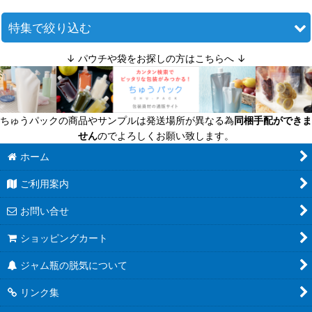
並び順
:
特集で絞り込む
↓ パウチや袋をお探しの方はこちらへ ↓
絞り込む
迷ったら定番商品！
送料無料商品
ちゅうパックの商品やサンプルは発送場所が異なる為
同梱手配ができま
超軽量瓶
せん
のでよろしくお願い致します。
六角びん
ホーム
ご利用案内
八角びん
お問い合せ
角びん全て
ショッピングカート
マヨネーズびん
ジャム瓶の脱気について
把手付びん
リンク集
お酒のテイクアウト容器