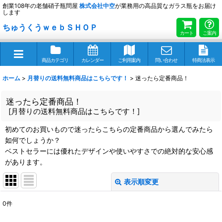
創業108年の老舗硝子瓶問屋
株式会社
中空
が業務用の高品質なガラス瓶をお届け
します
ちゅうくうｗｅｂＳＨＯＰ
カート
ご案内
商品カテゴリ
カレンダー
ご利用案内
問い合わせ
特商法表示
ホーム
>
月替りの送料無料商品はこちらです！
>
迷ったら定番商品！
迷ったら定番商品！
[
月替りの送料無料商品はこちらです！
]
初めてのお買いもので迷ったらこちらの定番商品から選んでみたら
如何でしょうか？
ベストセラーには優れたデザインや使いやすさでの絶対的な安心感
があります。
表示順変更
閉じる
0
件
表示数
: