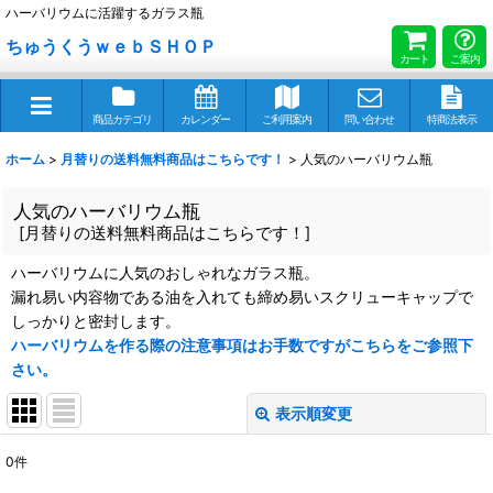
ハーバリウムに活躍するガラス瓶
ちゅうくうｗｅｂＳＨＯＰ
カート
ご案内
商品カテゴリ
カレンダー
ご利用案内
問い合わせ
特商法表示
ホーム
>
月替りの送料無料商品はこちらです！
>
人気のハーバリウム瓶
人気のハーバリウム瓶
[
月替りの送料無料商品はこちらです！
]
ハーバリウムに人気のおしゃれなガラス瓶。
漏れ易い内容物である油を入れても締め易いスクリューキャップで
しっかりと密封します。
ハーバリウムを作る際の注意事項はお手数ですがこちらをご参照下
さい。
表示順変更
閉じる
0
件
表示数
: