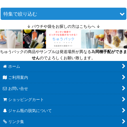
並び順
:
特集で絞り込む
↓ パウチや袋をお探しの方はこちらへ ↓
絞り込む
迷ったら定番商品！
送料無料商品
ちゅうパックの商品やサンプルは発送場所が異なる為
同梱手配ができま
超軽量瓶
せん
のでよろしくお願い致します。
六角びん
ホーム
ご利用案内
八角びん
お問い合せ
角びん全て
ショッピングカート
マヨネーズびん
ジャム瓶の脱気について
把手付びん
リンク集
お酒のテイクアウト容器