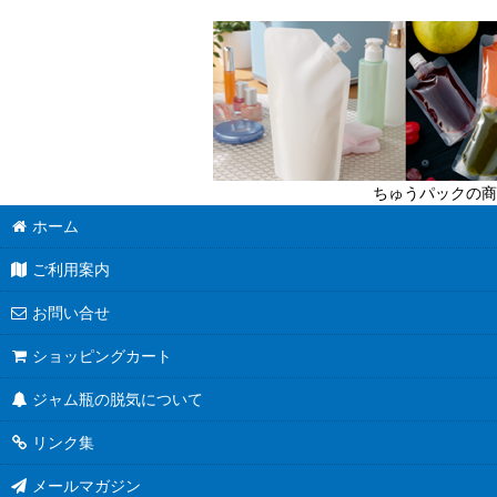
迷ったら定番商品！
送料無料商品
超軽量瓶
六角びん
ちゅうパックの商
八角びん
ホーム
角びん全て
ご利用案内
マヨネーズびん
お問い合せ
把手付びん
ショッピングカート
ジャム瓶の脱気について
お酒のテイクアウト容器
リンク集
人気のハーバリウム瓶
メールマガジン