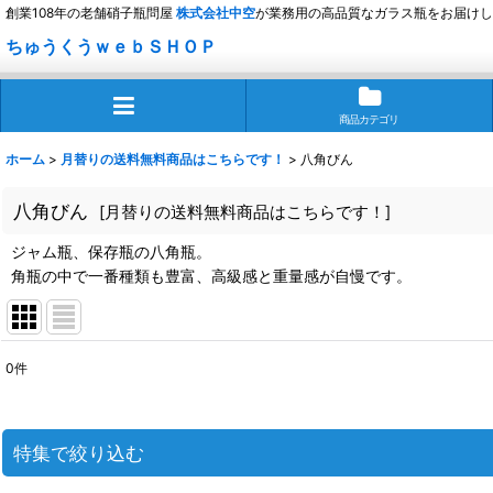
創業108年の老舗硝子瓶問屋
株式会社
中空
が業務用の高品質なガラス瓶をお届けし
ちゅうくうｗｅｂＳＨＯＰ
商品カテゴリ
ホーム
>
月替りの送料無料商品はこちらです！
>
八角びん
八角びん
[
月替りの送料無料商品はこちらです！
]
ジャム瓶、保存瓶の八角瓶。
角瓶の中で一番種類も豊富、高級感と重量感が自慢です。
0
件
表示数
:
並び順
:
特集で絞り込む