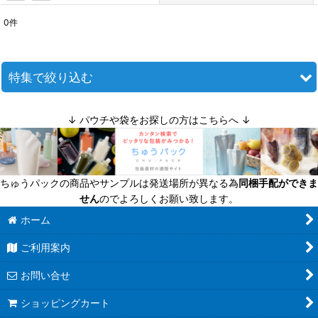
0
件
表示数
:
並び順
:
特集で絞り込む
絞り込む
迷ったら定番商品！
↓ パウチや袋をお探しの方はこちらへ ↓
送料無料商品
超軽量瓶
ちゅうパックの商品やサンプルは発送場所が異なる為
同梱手配ができま
せん
のでよろしくお願い致します。
六角びん
ホーム
八角びん
ご利用案内
角びん全て
お問い合せ
マヨネーズびん
ショッピングカート