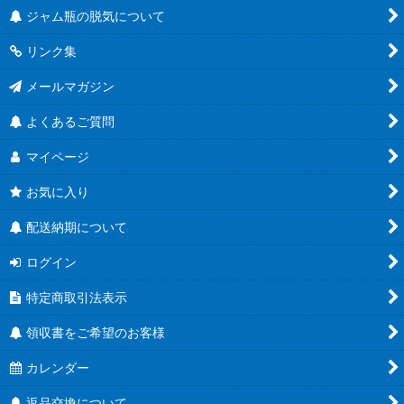
把手付びん
ジャム瓶の脱気について
リンク集
お酒のテイクアウト容器
メールマガジン
人気のハーバリウム瓶
よくあるご質問
食べるラー油に
マイページ
蜂蜜キャップ有
お気に入り
結婚式にお勧め！
配送納期について
ユニバーサルデザイン
ログイン
Ｔ４３ツイスト
特定商取引法表示
Ｔ４８ツイスト
領収書をご希望のお客様
Ｔ５３ツイスト
カレンダー
Ｔ５８ツイスト
返品交換について