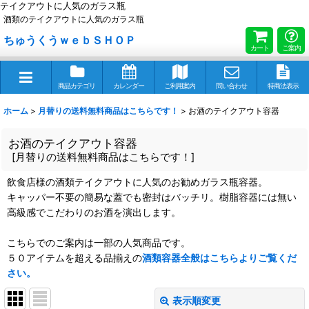
テイクアウトに人気のガラス瓶
酒類のテイクアウトに人気のガラス瓶
ちゅうくうｗｅｂＳＨＯＰ
カート
ご案内
商品カテゴリ
カレンダー
ご利用案内
問い合わせ
特商法表示
ホーム
>
月替りの送料無料商品はこちらです！
>
お酒のテイクアウト容器
お酒のテイクアウト容器
[
月替りの送料無料商品はこちらです！
]
飲食店様の酒類テイクアウトに人気のお勧めガラス瓶容器。
キャッパー不要の簡易な蓋でも密封はバッチリ。樹脂容器には無い
高級感でこだわりのお酒を演出します。
こちらでのご案内は一部の人気商品です。
５０アイテムを超える品揃えの
酒類容器全般はこちらよりご覧くだ
さい。
表示順変更
閉じる