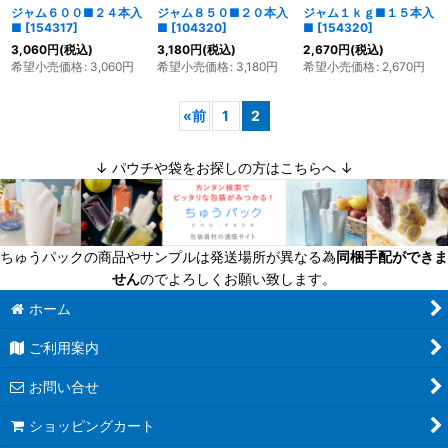
ジャム６００■２４本入
ジャム８５０■２０本入
ジャム１ｋｇ■１５本入
■
[
154317
]
■
[
104320
]
■
[
154320
]
3,060
円
(税込)
3,180
円
(税込)
2,670
円
(税込)
希望小売価格
:
3,060
円
希望小売価格
:
3,180
円
希望小売価格
:
2,670
円
«
前
1
2
↓ パウチや袋をお探しの方はこちらへ ↓
ちゅうパックの商品やサンプルは発送場所が異なる為
同梱手配ができま
せん
のでよろしくお願い致します。
ホーム
ご利用案内
お問い合せ
ショッピングカート