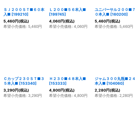
ＳＪ２００ＳＴ■６０本
Ｌ２００■５６本入■
ユニバーサル２００■７
入■
[
199210
]
[
199745
]
０本入■
[
160200
]
5,460
円
(税込)
4,060
円
(税込)
5,460
円
(税込)
希望小売価格
:
5,460
円
希望小売価格
:
4,060
円
希望小売価格
:
5,460
円
Ｃカップ２３０ＳＴ■３
Ｈ２３０■４８本入■
ジャム３００丸瓶■２４
５本入■
[
153340
]
[
153333
]
本入■
[
104060
]
3,290
円
(税込)
4,800
円
(税込)
2,280
円
(税込)
希望小売価格
:
3,290
円
希望小売価格
:
4,800
円
希望小売価格
:
2,280
円