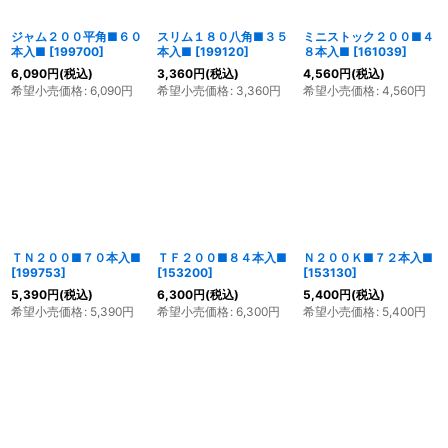
ジャム２００平角■６０
スリム１８０八角■３５
ミニストック２００■４
本入■
[
199700
]
本入■
[
199120
]
８本入■
[
161039
]
6,090
円
(税込)
3,360
円
(税込)
4,560
円
(税込)
希望小売価格
:
6,090
円
希望小売価格
:
3,360
円
希望小売価格
:
4,560
円
ＴＮ２００■７０本入■
ＴＦ２００■８４本入■
Ｎ２００Ｋ■７２本入■
[
199753
]
[
153200
]
[
153130
]
5,390
円
(税込)
6,300
円
(税込)
5,400
円
(税込)
希望小売価格
:
5,390
円
希望小売価格
:
6,300
円
希望小売価格
:
5,400
円