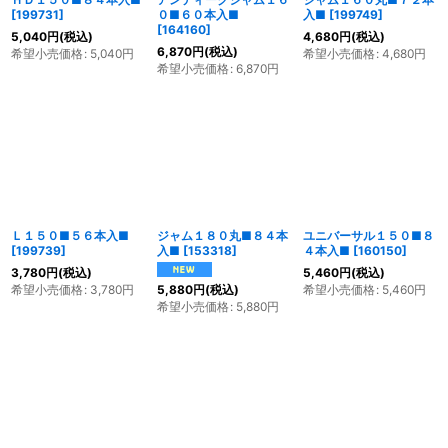
[
199731
]
０■６０本入■
入■
[
199749
]
[
164160
]
5,040
円
(税込)
4,680
円
(税込)
6,870
円
(税込)
希望小売価格
:
5,040
円
希望小売価格
:
4,680
円
希望小売価格
:
6,870
円
Ｌ１５０■５６本入■
ジャム１８０丸■８４本
ユニバーサル１５０■８
[
199739
]
入■
[
153318
]
４本入■
[
160150
]
3,780
円
(税込)
5,460
円
(税込)
希望小売価格
:
3,780
円
希望小売価格
:
5,460
円
5,880
円
(税込)
希望小売価格
:
5,880
円