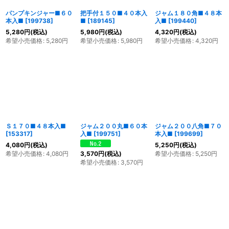
パンプキンジャー■６０
把手付１５０■４０本入
ジャム１８０角■４８本
本入■
[
199738
]
■
[
189145
]
入■
[
199440
]
5,280
円
(税込)
5,980
円
(税込)
4,320
円
(税込)
希望小売価格
:
5,280
円
希望小売価格
:
5,980
円
希望小売価格
:
4,320
円
Ｓ１７０■４８本入■
ジャム２００丸■６０本
ジャム２００八角■７０
[
153317
]
入■
[
199751
]
本入■
[
199699
]
4,080
円
(税込)
5,250
円
(税込)
希望小売価格
:
4,080
円
希望小売価格
:
5,250
円
3,570
円
(税込)
希望小売価格
:
3,570
円