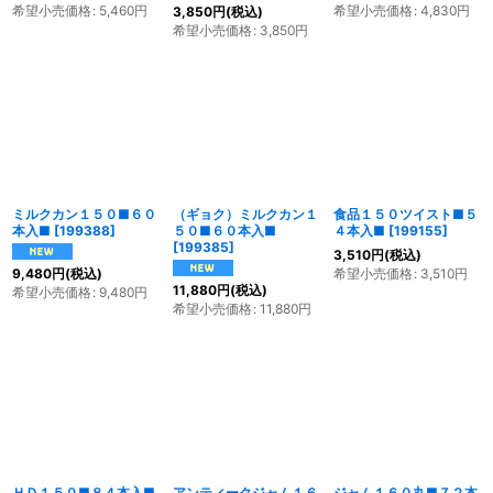
希望小売価格
:
5,460
円
希望小売価格
:
4,830
円
3,850
円
(税込)
希望小売価格
:
3,850
円
ミルクカン１５０■６０
（ギョク）ミルクカン１
食品１５０ツイスト■５
本入■
[
199388
]
５０■６０本入■
４本入■
[
199155
]
[
199385
]
3,510
円
(税込)
希望小売価格
:
3,510
円
9,480
円
(税込)
11,880
円
(税込)
希望小売価格
:
9,480
円
希望小売価格
:
11,880
円
ＨＤ１５０■８４本入■
アンティークジャム１６
ジャム１６０丸■７２本