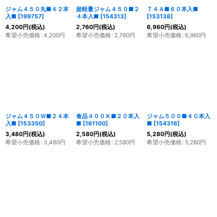
ジャム４５０丸■４２本
超軽量ジャム４５０■２
Ｔ４Ａ■６０本入■
入■
[
199757
]
４本入■
[
154313
]
[
153138
]
4,200
円
(税込)
2,760
円
(税込)
6,960
円
(税込)
希望小売価格
:
4,200
円
希望小売価格
:
2,760
円
希望小売価格
:
6,960
円
ジャム４５０Ｗ■２４本
食品４００Ｋ■２０本入
ジャム５００■４０本入
入■
[
153350
]
■
[
161100
]
■
[
154316
]
3,480
円
(税込)
2,580
円
(税込)
5,280
円
(税込)
希望小売価格
:
3,480
円
希望小売価格
:
2,580
円
希望小売価格
:
5,280
円