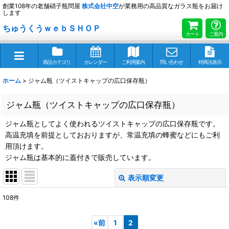
創業108年の老舗硝子瓶問屋
株式会社
中空
が業務用の高品質なガラス瓶をお届け
します
ちゅうくうｗｅｂＳＨＯＰ
カート
ご案内
商品カテゴリ
カレンダー
ご利用案内
問い合わせ
特商法表示
ホーム
>
ジャム瓶（ツイストキャップの広口保存瓶）
ジャム瓶（ツイストキャップの広口保存瓶）
ジャム瓶としてよく使われるツイストキャップの広口保存瓶です。
高温充填を前提としておおりますが、常温充填の蜂蜜などにもご利
用頂けます。
ジャム瓶は基本的に蓋付きで販売しています。
表示順変更
閉じる
108
件
サブカテゴリ
:
«
前
1
2