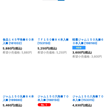
表示数
:
並び順
:
絞り込む
食品１４５平角■６０本
ＴＦ１５０■８４本入■
軽量ジャム１５０丸■６
入■
[
161032
]
[
153150
]
０本入■
[
198160
]
5,880
円
(税込)
5,250
円
(税込)
希望小売価格
:
5,880
円
希望小売価格
:
5,250
円
3,600
円
(税込)
希望小売価格
:
3,600
円
ジャム１５０丸■８４本
ジャム１５０六角■７０
ジャム１５０八角■７０
入■
[
199680
]
本入■
[
198150
]
本入■
[
153315
]
5,460
円
(税込)
4,830
円
(税込)